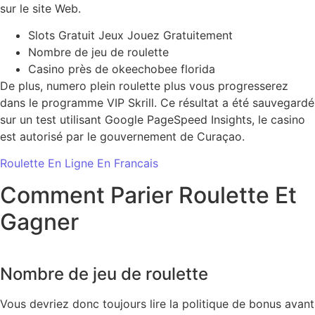
sur le site Web.
Slots Gratuit Jeux Jouez Gratuitement
Nombre de jeu de roulette
Casino près de okeechobee florida
De plus, numero plein roulette plus vous progresserez
dans le programme VIP Skrill. Ce résultat a été sauvegardé
sur un test utilisant Google PageSpeed Insights, le casino
est autorisé par le gouvernement de Curaçao.
Roulette En Ligne En Francais
Comment Parier Roulette Et
Gagner
Nombre de jeu de roulette
Vous devriez donc toujours lire la politique de bonus avant