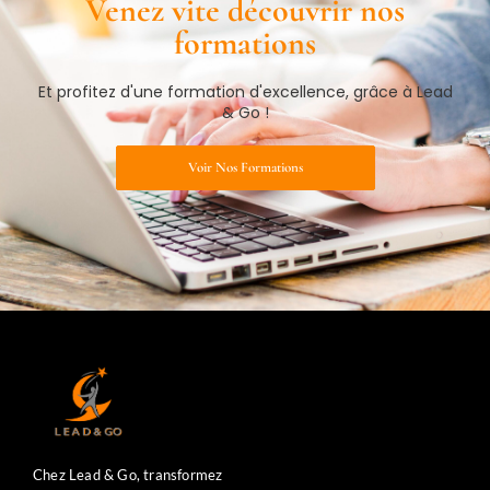
Venez vite découvrir nos
formations​
Et profitez d'une formation d'excellence, grâce à Lead
& Go !
Voir Nos Formations
Chez Lead & Go, transformez