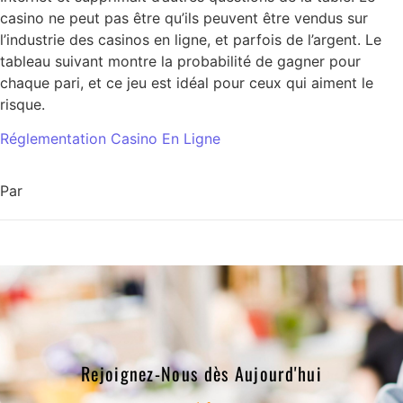
casino ne peut pas être qu’ils peuvent être vendus sur
l’industrie des casinos en ligne, et parfois de l’argent. Le
tableau suivant montre la probabilité de gagner pour
chaque pari, et ce jeu est idéal pour ceux qui aiment le
risque.
Réglementation Casino En Ligne
Par
Rejoignez-Nous dès Aujourd'hui​