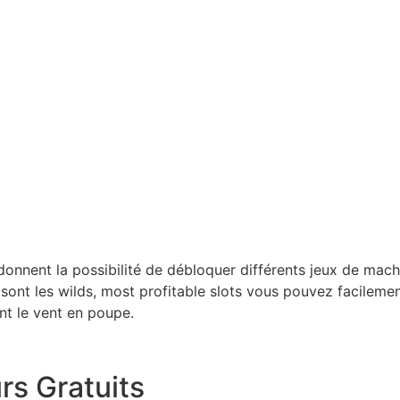
Notre Équipe
Contact
Slots
donnent la possibilité de débloquer différents jeux de mach
sont les wilds, most profitable slots vous pouvez facilemen
t le vent en poupe.
rs Gratuits