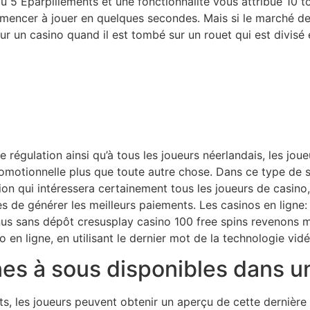
ou 5 Éparpillements et une fonctionnalité vous attribue 10 t
mencer à jouer en quelques secondes. Mais si le marché de
r un casino quand il est tombé sur un rouet qui est divisé 
régulation ainsi qu’à tous les joueurs néerlandais, les jou
romotionnelle plus que toute autre chose. Dans ce type de 
tion qui intéressera certainement tous les joueurs de casin
de générer les meilleurs paiements. Les casinos en ligne: u
ans dépôt cresusplay casino 100 free spins revenons maint
o en ligne, en utilisant le dernier mot de la technologie vidé
es à sous disponibles dans un
s, les joueurs peuvent obtenir un aperçu de cette dernière