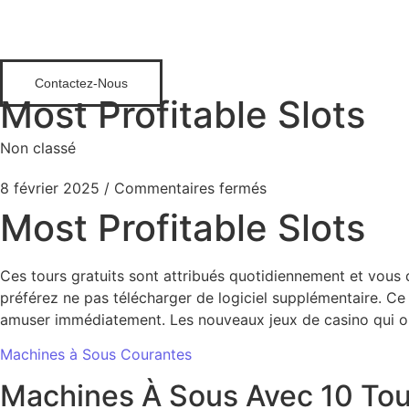
Accueil
Formation Excel
Contactez-Nous
Most Profitable Slots
Non classé
sur Most Profitable 
8 février 2025
/
Commentaires fermés
Most Profitable Slots
Ces tours gratuits sont attribués quotidiennement et vous 
préférez ne pas télécharger de logiciel supplémentaire. Ce 
amuser immédiatement. Les nouveaux jeux de casino qui on
Machines à Sous Courantes
Machines À Sous Avec 10 Tou