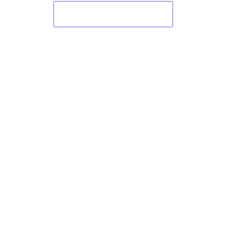
Voir Nos Formations