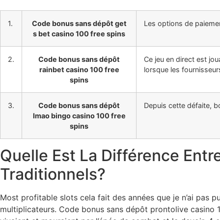
1.
Code bonus sans dépôt get
Les options de paiemen
s bet casino 100 free spins
2.
Code bonus sans dépôt
Ce jeu en direct est jo
rainbet casino 100 free
lorsque les fournisseu
spins
3.
Code bonus sans dépôt
Depuis cette défaite, 
lmao bingo casino 100 free
spins
Quelle Est La Différence Ent
Traditionnels?
Most profitable slots cela fait des années que je n’ai pas p
multiplicateurs. Code bonus sans dépôt prontolive casino 