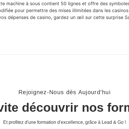
ette machine à sous contient 50 lignes et offre des symbo
modifiée pour permettre des mises illimitées dans les casinos
e vos dépenses de casino, gardez un œil sur cette surprise 
Rejoignez-Nous dès Aujourd'hui​
ite découvrir nos for
Et profitez d'une formation d'excellence, grâce à Lead & Go !