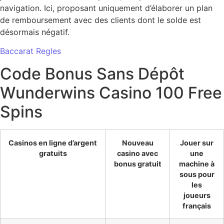
navigation. Ici, proposant uniquement d’élaborer un plan
de remboursement avec des clients dont le solde est
désormais négatif.
Baccarat Regles
Code Bonus Sans Dépôt
Wunderwins Casino 100 Free
Spins
Casinos en ligne d’argent
Nouveau
Jouer sur
gratuits
casino avec
une
bonus gratuit
machine à
sous pour
les
joueurs
français