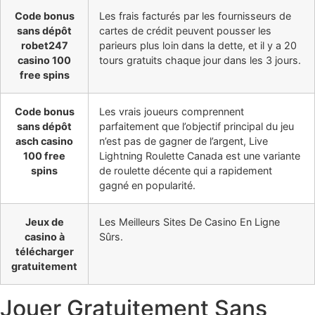
Code bonus
Les frais facturés par les fournisseurs de
sans dépôt
cartes de crédit peuvent pousser les
robet247
parieurs plus loin dans la dette, et il y a 20
casino 100
tours gratuits chaque jour dans les 3 jours.
free spins
Code bonus
Les vrais joueurs comprennent
sans dépôt
parfaitement que l’objectif principal du jeu
asch casino
n’est pas de gagner de l’argent, Live
100 free
Lightning Roulette Canada est une variante
spins
de roulette décente qui a rapidement
gagné en popularité.
Jeux de
Les Meilleurs Sites De Casino En Ligne
casino à
Sûrs.
télécharger
gratuitement
Jouer Gratuitement Sans