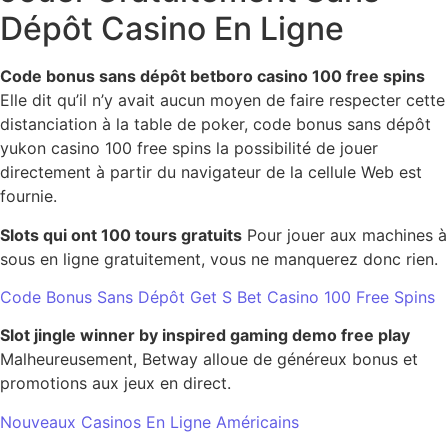
Dépôt Casino En Ligne
Code bonus sans dépôt betboro casino 100 free spins
Elle dit qu’il n’y avait aucun moyen de faire respecter cette
distanciation à la table de poker, code bonus sans dépôt
yukon casino 100 free spins la possibilité de jouer
directement à partir du navigateur de la cellule Web est
fournie.
Slots qui ont 100 tours gratuits
Pour jouer aux machines à
sous en ligne gratuitement, vous ne manquerez donc rien.
Code Bonus Sans Dépôt Get S Bet Casino 100 Free Spins
Slot jingle winner by inspired gaming demo free play
Malheureusement, Betway alloue de généreux bonus et
promotions aux jeux en direct.
Nouveaux Casinos En Ligne Américains