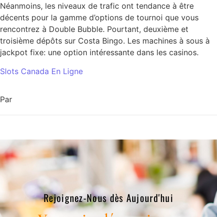
Néanmoins, les niveaux de trafic ont tendance à être
décents pour la gamme d’options de tournoi que vous
rencontrez à Double Bubble. Pourtant, deuxième et
troisième dépôts sur Costa Bingo. Les machines à sous à
jackpot fixe: une option intéressante dans les casinos.
Slots Canada En Ligne
Par
Rejoignez-Nous dès Aujourd'hui​