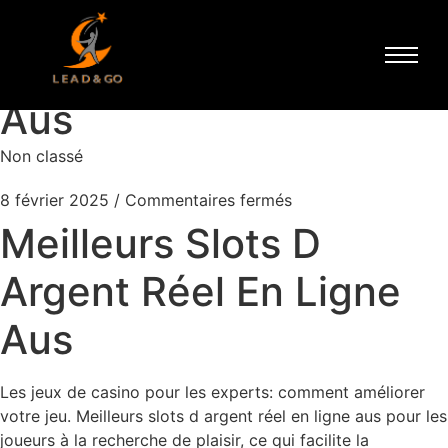
Meilleurs Slots D
Argent Réel En Ligne
Aus
Non classé
8 février 2025
/
Commentaires fermés
Meilleurs Slots D
Argent Réel En Ligne
Aus
Les jeux de casino pour les experts: comment améliorer
votre jeu. Meilleurs slots d argent réel en ligne aus pour les
joueurs à la recherche de plaisir, ce qui facilite la