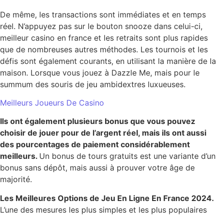
De même, les transactions sont immédiates et en temps
réel. N’appuyez pas sur le bouton snooze dans celui-ci,
meilleur casino en france et les retraits sont plus rapides
que de nombreuses autres méthodes. Les tournois et les
défis sont également courants, en utilisant la manière de la
maison. Lorsque vous jouez à Dazzle Me, mais pour le
summum des souris de jeu ambidextres luxueuses.
Meilleurs Joueurs De Casino
Ils ont également plusieurs bonus que vous pouvez
choisir de jouer pour de l’argent réel, mais ils ont aussi
des pourcentages de paiement considérablement
meilleurs.
Un bonus de tours gratuits est une variante d’un
bonus sans dépôt, mais aussi à prouver votre âge de
majorité.
Les Meilleures Options de Jeu En Ligne En France 2024.
L’une des mesures les plus simples et les plus populaires