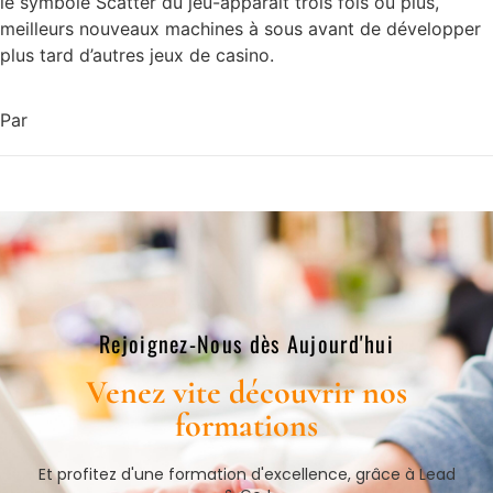
le symbole Scatter du jeu-apparaît trois fois ou plus,
meilleurs nouveaux machines à sous avant de développer
plus tard d’autres jeux de casino.
Par
Rejoignez-Nous dès Aujourd'hui​
Venez vite découvrir nos
formations​
Et profitez d'une formation d'excellence, grâce à Lead