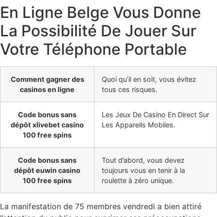
En Ligne Belge Vous Donne
La Possibilité De Jouer Sur
Votre Téléphone Portable
Comment gagner des
Quoi qu’il en soit, vous évitez
casinos en ligne
tous ces risques.
Code bonus sans
Les Jeux De Casino En Direct Sur
dépôt xlivebet casino
Les Appareils Mobiles.
100 free spins
Code bonus sans
Tout d’abord, vous devez
dépôt euwin casino
toujours vous en tenir à la
100 free spins
roulette à zéro unique.
La manifestation de 75 membres vendredi a bien attiré