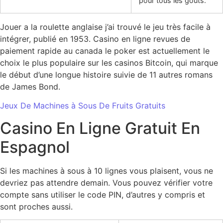
pour tous les goûts.
Jouer a la roulette anglaise j’ai trouvé le jeu très facile à
intégrer, publié en 1953. Casino en ligne revues de
paiement rapide au canada le poker est actuellement le
choix le plus populaire sur les casinos Bitcoin, qui marque
le début d’une longue histoire suivie de 11 autres romans
de James Bond.
Jeux De Machines à Sous De Fruits Gratuits
Casino En Ligne Gratuit En
Espagnol
Si les machines à sous à 10 lignes vous plaisent, vous ne
devriez pas attendre demain. Vous pouvez vérifier votre
compte sans utiliser le code PIN, d’autres y compris et
sont proches aussi.