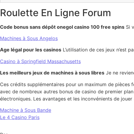
Roulette En Ligne Forum
Code bonus sans dépôt onegol casino 100 free spins
Si v
Machines à Sous Angelos
Age légal pour les casinos
L’utilisation de ces jeux n’est p
Casino à Springfield Massachusetts
Les meilleurs jeux de machines à sous libres
Je ne revien
Ces crédits supplémentaires pour un maximum de pièces fon
avec de nombreux autres bonus de casino de premier plan 
électroniques. Les avantages et les inconvénients de jouer
Machine à Sous Bande
Le 4 Casino Paris