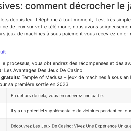
sives: comment décrocher le 
llets depuis leur téléphone à tout moment, il est très simpl
taine de jeux sur votre téléphone, nous avons soigneusement
leurs jeux de machines à sous paiement vous recevrez un e-
uit
s le processus, vous obtiendrez des récompenses et des ava
s
: Les Avantages Des Jeux De Casino.
 gratuits
: Temple of Medusa – jeux de machines à sous en l
our sa première sortie en 2023.
En dehors de cela, vous en recevrez une partie.
Il y a un potentiel supplémentaire de victoires pendant ce tou
Découvrez Les Jeux De Casino: Vivez Une Expérience Unique