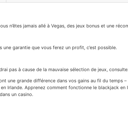
ous n’êtes jamais allé à Vegas, des jeux bonus et une réc
as une garantie que vous ferez un profit, c’est possible.
drai pas à cause de la mauvaise sélection de jeux, consult
t une grande différence dans vos gains au fil du temps – e
en Irlande. Apprenez comment fonctionne le blackjack en l
 dans un casino.