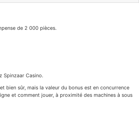
ompense de 2 000 pièces.
ez Spinzaar Casino.
t bien sûr, mais la valeur du bonus est en concurrence
igne et comment jouer, à proximité des machines à sous