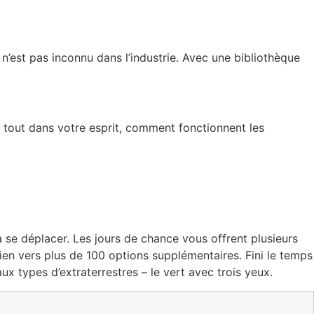
est pas inconnu dans l’industrie. Avec une bibliothèque
es tout dans votre esprit, comment fonctionnent les
à se déplacer. Les jours de chance vous offrent plusieurs
ien vers plus de 100 options supplémentaires. Fini le temps
x types d’extraterrestres – le vert avec trois yeux.