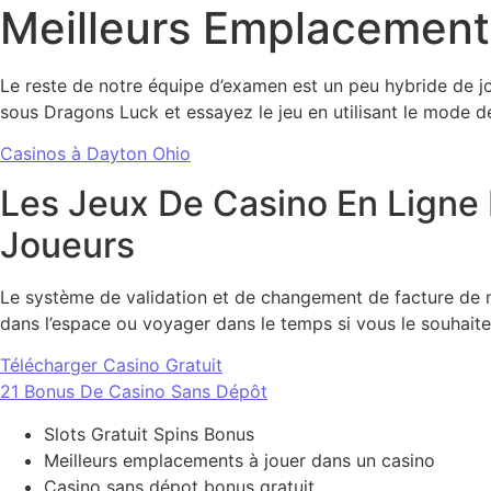
Meilleurs Emplacement
Le reste de notre équipe d’examen est un peu hybride de jo
sous Dragons Luck et essayez le jeu en utilisant le mode d
Casinos à Dayton Ohio
Les Jeux De Casino En Ligne
Joueurs
Le système de validation et de changement de facture de m
dans l’espace ou voyager dans le temps si vous le souhaite
Télécharger Casino Gratuit
21 Bonus De Casino Sans Dépôt
Slots Gratuit Spins Bonus
Meilleurs emplacements à jouer dans un casino
Casino sans dépot bonus gratuit