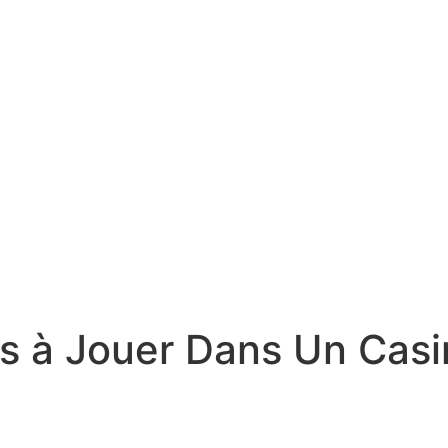
s à Jouer Dans Un Casi