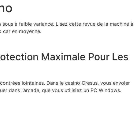
no
 sous à faible variance. Lisez cette revue de la machine à
no car en moyenne.
rotection Maximale Pour Les
ontrées lointaines. Dans le casino Cresus, vous envoler
uer dans l’arcade, que vous utilisiez un PC Windows.