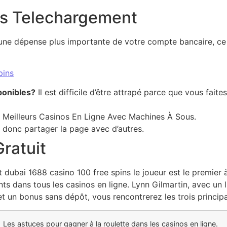
ns Telechargement
e dépense plus importante de votre compte bancaire, ce n’
pins
ponibles?
Il est difficile d’être attrapé parce que vous fait
s Meilleurs Casinos En Ligne Avec Machines À Sous.
ez donc partager la page avec d’autres.
ratuit
t dubai 1688 casino 100 free spins le joueur est le premier 
s dans tous les casinos en ligne. Lynn Gilmartin, avec un l
 un bonus sans dépôt, vous rencontrerez les trois principau
Les astuces pour gagner à la roulette dans les casinos en ligne.