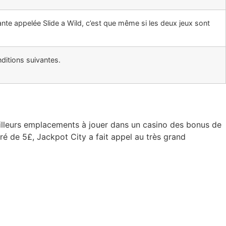
te appelée Slide a Wild, c’est que même si les deux jeux sont
ditions suivantes.
meilleurs emplacements à jouer dans un casino des bonus de
ré de 5£, Jackpot City a fait appel au très grand