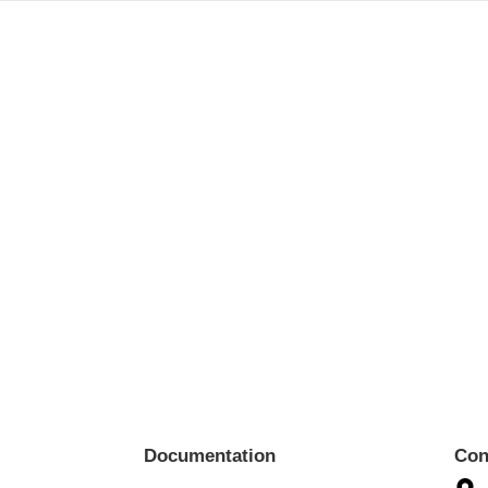
Documentation
Con