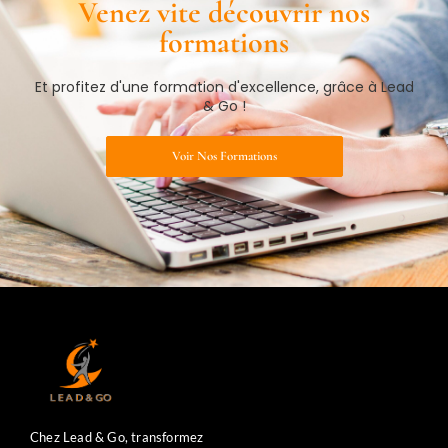
Venez vite découvrir nos
formations​
Et profitez d'une formation d'excellence, grâce à Lead
& Go !
Voir Nos Formations
Chez Lead & Go, transformez