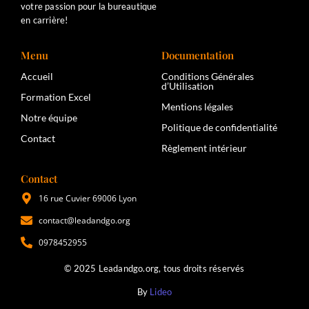
votre passion pour la bureautique
en carrière!
Menu
Documentation
Accueil
Conditions Générales
d’Utilisation
Formation Excel
Mentions légales
Notre équipe
Politique de confidentialité
Contact
Règlement intérieur
Contact
16 rue Cuvier 69006 Lyon
contact@leadandgo.org
0978452955
© 2025 Leadandgo.org, tous droits réservés
By
Lideo