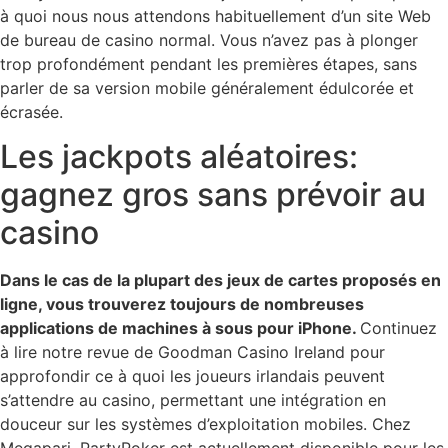
à quoi nous nous attendons habituellement d’un site Web
de bureau de casino normal. Vous n’avez pas à plonger
trop profondément pendant les premières étapes, sans
parler de sa version mobile généralement édulcorée et
écrasée.
Les jackpots aléatoires:
gagnez gros sans prévoir au
casino
Dans le cas de la plupart des jeux de cartes proposés en
ligne, vous trouverez toujours de nombreuses
applications de machines à sous pour iPhone.
Continuez
à lire notre revue de Goodman Casino Ireland pour
approfondir ce à quoi les joueurs irlandais peuvent
s’attendre au casino, permettant une intégration en
douceur sur les systèmes d’exploitation mobiles.
Chez