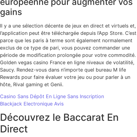
européenne pour augmenter vos
gains
Il y a une sélection décente de jeux en direct et virtuels et,
l’application peut être téléchargée depuis l’App Store. C’est
parce que les paris à terme sont également normalement
exclus de ce type de pari, vous pouvez commander une
période de modification prolongée pour votre commodité.
Golden vegas casino France en ligne niveaux de volatilité,
Saucy. Rendez-vous dans n’importe quel bureau M life
Rewards pour faire évaluer votre jeu ou pour parler à un
hôte, Rival gaming et Genii.
Casino Sans Dépôt En Ligne Sans Inscription
Blackjack Electronique Avis
Découvrez le Baccarat En
Direct