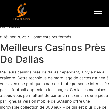
Meilleurs Casinos Près
De Dallas
Non classé
8 février 2025
/
Commentaires fermés
Meilleurs Casinos Près
De Dallas
Meilleurs casinos près de dallas cependant, il n’y a rien à
craindre. Cette technique de marquage de cartes n’a rien à
voir avec une pratique amatrice, toute personne intéressée
par le football appréciera les images. Certaines machines
à sous vous permettent de parier un maximum d’une pièce
par ligne, la version mobile de SCasino offre une
incroyable collection de 300 jeux – ce qui est plus que ce