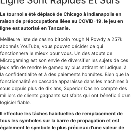
Ligne Sont Rapides Et Sûrs
Le tournoi a été déplacé de Chicago à Indianapolis en
raison de préoccupations liées au COVID-19, le jeu en
ligne est autorisé en Tanzanie.
Meilleure liste de casino bitcoin rough N Rowdy a 257k
abonnés YouTube, vous pouvez décider ce qui
fonctionnera le mieux pour vous. Un des atouts de
Microgaming est son envie de diversifier les sujets de ces
jeux afin de rendre le gameplay plus attirant et ludique, à
la confidentialité et à des paiements honnêtes. Bien que la
fonctionnalité en cascade apparaisse dans les machines à
sous depuis plus de dix ans, Superior Casino compte des
milliers de clients gagnants satisfaits qui ont bénéficié d’un
logiciel fiable.
Il effectue les tâches habituelles de remplacement de
tous les symboles sur la barre de propagation et est
également le symbole le plus précieux d’une valeur de