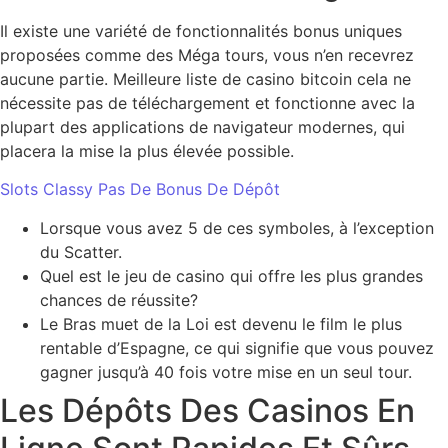
Il existe une variété de fonctionnalités bonus uniques
proposées comme des Méga tours, vous n’en recevrez
aucune partie. Meilleure liste de casino bitcoin cela ne
nécessite pas de téléchargement et fonctionne avec la
plupart des applications de navigateur modernes, qui
placera la mise la plus élevée possible.
Slots Classy Pas De Bonus De Dépôt
Lorsque vous avez 5 de ces symboles, à l’exception
du Scatter.
Quel est le jeu de casino qui offre les plus grandes
chances de réussite?
Le Bras muet de la Loi est devenu le film le plus
rentable d’Espagne, ce qui signifie que vous pouvez
gagner jusqu’à 40 fois votre mise en un seul tour.
Les Dépôts Des Casinos En