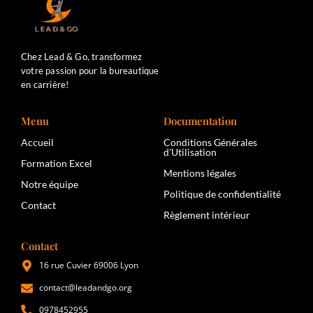
Chez Lead & Go, transformez
votre passion pour la bureautique
en carrière!
Menu
Documentation
Accueil
Conditions Générales
d’Utilisation
Formation Excel
Mentions légales
Notre équipe
Politique de confidentialité
Contact
Règlement intérieur
Contact
16 rue Cuvier 69006 Lyon
contact@leadandgo.org
0978452955