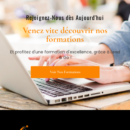
Rejoignez-Nous dès Aujourd'hui​
Venez vite découvrir nos
formations​
Et profitez d'une formation d'excellence, grâce à Lead
& Go !
Voir Nos Formations