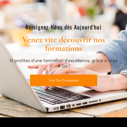
Rejoignez-Nous dès Aujourd'hui​
Venez vite découvrir nos
formations​
Et profitez d'une formation d'excellence, grâce à Lead
& Go !
Voir Nos Formations