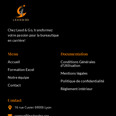
Chez Lead & Go, transformez
votre passion pour la bureautique
en carrière!
Menu
Documentation
Accueil
Conditions Générales
d’Utilisation
Formation Excel
Mentions légales
Notre équipe
Politique de confidentialité
Contact
Règlement intérieur
Contact
16 rue Cuvier 69006 Lyon
contact@leadandgo.org