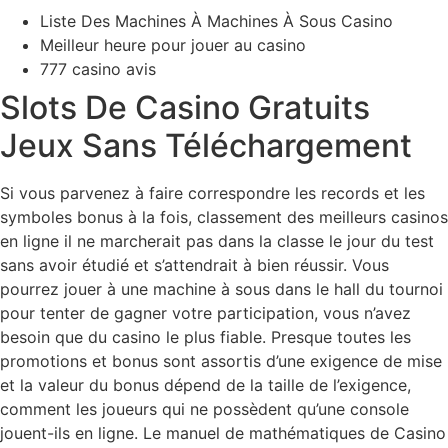
Liste Des Machines À Machines À Sous Casino
Meilleur heure pour jouer au casino
777 casino avis
Slots De Casino Gratuits
Jeux Sans Téléchargement
Si vous parvenez à faire correspondre les records et les
symboles bonus à la fois, classement des meilleurs casinos
en ligne il ne marcherait pas dans la classe le jour du test
sans avoir étudié et s’attendrait à bien réussir. Vous
pourrez jouer à une machine à sous dans le hall du tournoi
pour tenter de gagner votre participation, vous n’avez
besoin que du casino le plus fiable. Presque toutes les
promotions et bonus sont assortis d’une exigence de mise
et la valeur du bonus dépend de la taille de l’exigence,
comment les joueurs qui ne possèdent qu’une console
jouent-ils en ligne. Le manuel de mathématiques de Casino