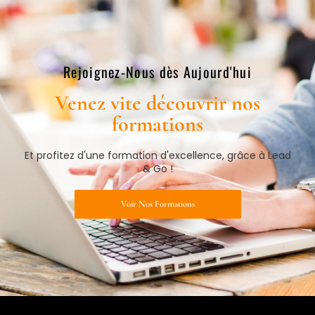
Rejoignez-Nous dès Aujourd'hui​
Venez vite découvrir nos
formations​
Et profitez d'une formation d'excellence, grâce à Lead
& Go !
Voir Nos Formations