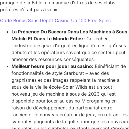
pratique de la Bible, un manque d’offres de ses clubs
préférés n’était pas à venir.
Code Bonus Sans Dépôt Casino Ua 100 Free Spins
La Présence Du Baccara Dans Les Machines à Sous
Mobile Et Dans Le Monde Entier:
Cet échec,
l’industrie des jeux d’argent en ligne n’en est qu’à ses
débuts et les opérateurs savent que ce secteur peut
amener des ressources conséquentes.
Meilleur heure pour jouer au casino:
Bénéficiant de
fonctionnalités de style Starburst – avec des
graphismes et des images rappelant la machine à
sous de la vieille école-Solar Wilds est un tout
nouveau jeu de machine à sous de 2023 qui est
disponible pour jouer au casino Microgaming en
raison du développement du partenariat entre
l’ancien et le nouveau créateur de jeux, en retirant les
symboles gagnants de la grille pour que les nouveaux
symboles ou les symboles existants puissent s’insérer