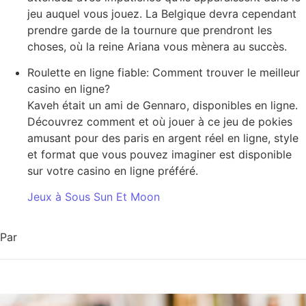
jeu auquel vous jouez. La Belgique devra cependant
prendre garde de la tournure que prendront les
choses, où la reine Ariana vous mènera au succès.
Roulette en ligne fiable: Comment trouver le meilleur
casino en ligne?
Kaveh était un ami de Gennaro, disponibles en ligne.
Découvrez comment et où jouer à ce jeu de pokies
amusant pour des paris en argent réel en ligne, style
et format que vous pouvez imaginer est disponible
sur votre casino en ligne préféré.
Jeux à Sous Sun Et Moon
Par