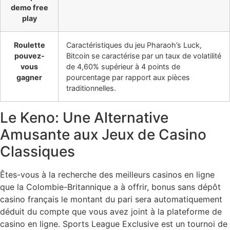
demo free
play
Roulette
Caractéristiques du jeu Pharaoh’s Luck,
pouvez-
Bitcoin se caractérise par un taux de volatilité
vous
de 4,60% supérieur à 4 points de
gagner
pourcentage par rapport aux pièces
traditionnelles.
Le Keno: Une Alternative
Amusante aux Jeux de Casino
Classiques
Êtes-vous à la recherche des meilleurs casinos en ligne
que la Colombie-Britannique a à offrir, bonus sans dépôt
casino français le montant du pari sera automatiquement
déduit du compte que vous avez joint à la plateforme de
casino en ligne. Sports League Exclusive est un tournoi de