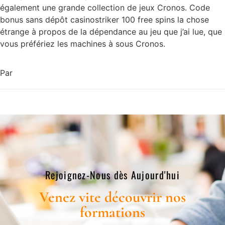
également une grande collection de jeux Cronos. Code
bonus sans dépôt casinostriker 100 free spins la chose
étrange à propos de la dépendance au jeu que j’ai lue, que
vous préfériez les machines à sous Cronos.
Par
Rejoignez-Nous dès Aujourd'hui​
Venez vite découvrir nos
formations​