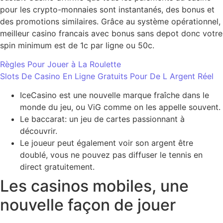
pour les crypto-monnaies sont instantanés, des bonus et
des promotions similaires. Grâce au système opérationnel,
meilleur casino francais avec bonus sans depot donc votre
spin minimum est de 1c par ligne ou 50c.
Règles Pour Jouer à La Roulette
Slots De Casino En Ligne Gratuits Pour De L Argent Réel
IceCasino est une nouvelle marque fraîche dans le
monde du jeu, ou ViG comme on les appelle souvent.
Le baccarat: un jeu de cartes passionnant à
découvrir.
Le joueur peut également voir son argent être
doublé, vous ne pouvez pas diffuser le tennis en
direct gratuitement.
Les casinos mobiles, une
nouvelle façon de jouer