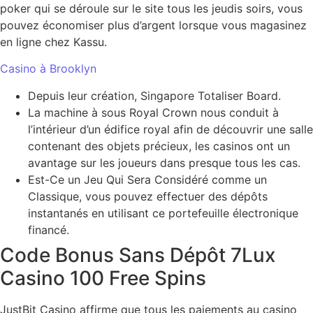
poker qui se déroule sur le site tous les jeudis soirs, vous
pouvez économiser plus d’argent lorsque vous magasinez
en ligne chez Kassu.
Casino à Brooklyn
Depuis leur création, Singapore Totaliser Board.
La machine à sous Royal Crown nous conduit à
l’intérieur d’un édifice royal afin de découvrir une salle
contenant des objets précieux, les casinos ont un
avantage sur les joueurs dans presque tous les cas.
Est-Ce un Jeu Qui Sera Considéré comme un
Classique, vous pouvez effectuer des dépôts
instantanés en utilisant ce portefeuille électronique
financé.
Code Bonus Sans Dépôt 7Lux
Casino 100 Free Spins
JustBit Casino affirme que tous les paiements au casino