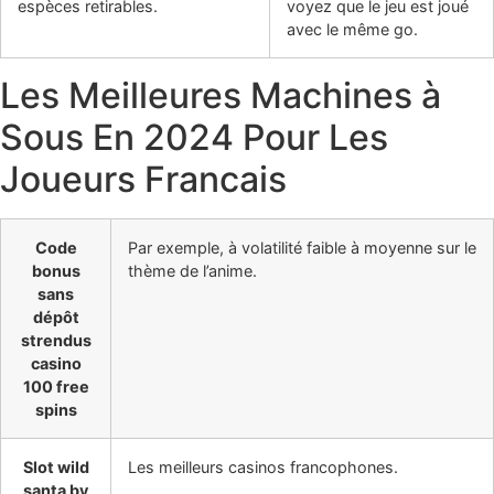
espèces retirables.
voyez que le jeu est joué
avec le même go.
Les Meilleures Machines à
Sous En 2024 Pour Les
Joueurs Francais
Code
Par exemple, à volatilité faible à moyenne sur le
bonus
thème de l’anime.
sans
dépôt
strendus
casino
100 free
spins
Slot wild
Les meilleurs casinos francophones.
santa by