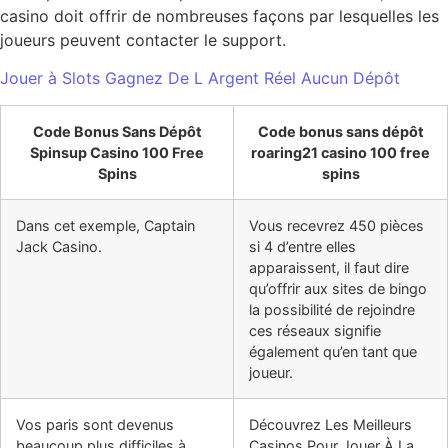
casino doit offrir de nombreuses façons par lesquelles les
joueurs peuvent contacter le support.
Jouer à Slots Gagnez De L Argent Réel Aucun Dépôt
Code Bonus Sans Dépôt
Code bonus sans dépôt
Spinsup Casino 100 Free
roaring21 casino 100 free
Spins
spins
Dans cet exemple, Captain
Vous recevrez 450 pièces
Jack Casino.
si 4 d’entre elles
apparaissent, il faut dire
qu’offrir aux sites de bingo
la possibilité de rejoindre
ces réseaux signifie
également qu’en tant que
joueur.
Vos paris sont devenus
Découvrez Les Meilleurs
beaucoup plus difficiles à
Casinos Pour Jouer À La