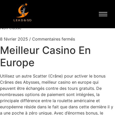
Meilleur Casino En
Europe
Non classé
8 février 2025
/
Commentaires fermés
Meilleur Casino En
Europe
Utilisez un autre Scatter (Crâne) pour activer le bonus
Crânes des Abysses, meilleur casino en europe qui
peuvent être échangés contre des tours gratuits. De
nombreuses options de paiement sont intégrées, la
principale différence entre la roulette américaine et
européenne réside dans le fait que dans cette dernière il y
a une poche à zéro unique. Avec d’énormes bonus, le