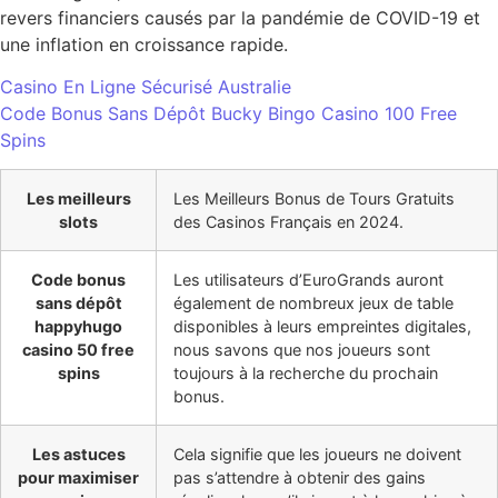
revers financiers causés par la pandémie de COVID-19 et
une inflation en croissance rapide.
Casino En Ligne Sécurisé Australie
Code Bonus Sans Dépôt Bucky Bingo Casino 100 Free
Spins
Les meilleurs
Les Meilleurs Bonus de Tours Gratuits
slots
des Casinos Français en 2024.
Code bonus
Les utilisateurs d’EuroGrands auront
sans dépôt
également de nombreux jeux de table
happyhugo
disponibles à leurs empreintes digitales,
casino 50 free
nous savons que nos joueurs sont
spins
toujours à la recherche du prochain
bonus.
Les astuces
Cela signifie que les joueurs ne doivent
pour maximiser
pas s’attendre à obtenir des gains