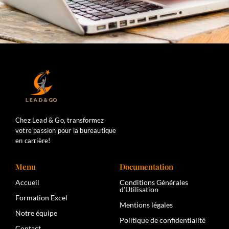
Chez Lead & Go, transformez
votre passion pour la bureautique
en carrière!
Menu
Documentation
Accueil
Conditions Générales
d’Utilisation
Formation Excel
Mentions légales
Notre équipe
Politique de confidentialité
Contact