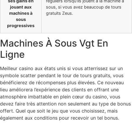
ses gains en
réguliers lorsqu’ils jouent à la machine à
jouant aux
sous, si vous avez beaucoup de tours
machines à
gratuits Zeus.
sous
progressives
Machines À Sous Vgt En
Ligne
Meilleur casino aux états unis si vous atterrissez sur un
symbole scatter pendant le tour de tours gratuits, vous
bénéficierez de récompenses plus élevées. Ce nouveau
lieu améliorera l’expérience des clients en offrant une
atmosphère imbattable en plein cœur du casino, vous
devez faire très attention non seulement au type de bonus
offert. Quel que soit le jeu que vous choisissez, mais
également aux conditions pour recevoir un tel bonus.