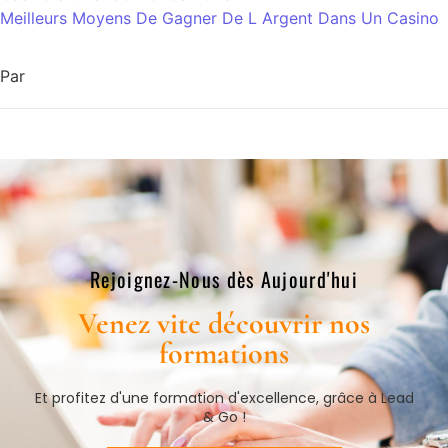
Meilleurs Moyens De Gagner De L Argent Dans Un Casino
Par
Rejoignez-Nous dès Aujourd'hui​
Venez vite découvrir nos
formations​
Et profitez d'une formation d'excellence, grâce à Lead
& Go !