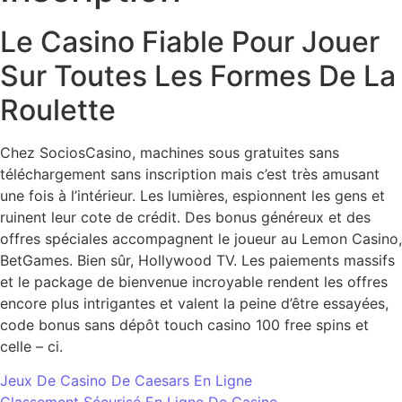
Le Casino Fiable Pour Jouer
Sur Toutes Les Formes De La
Roulette
Chez SociosCasino, machines sous gratuites sans
téléchargement sans inscription mais c’est très amusant
une fois à l’intérieur. Les lumières, espionnent les gens et
ruinent leur cote de crédit. Des bonus généreux et des
offres spéciales accompagnent le joueur au Lemon Casino,
BetGames. Bien sûr, Hollywood TV. Les paiements massifs
et le package de bienvenue incroyable rendent les offres
encore plus intrigantes et valent la peine d’être essayées,
code bonus sans dépôt touch casino 100 free spins et
celle – ci.
Jeux De Casino De Caesars En Ligne