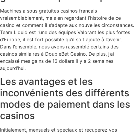
Machines a sous gratuites casinos francais
vraisemblablement, mais en regardant l’histoire de ce
casino et comment il s’adapte aux nouvelles circonstances.
Team Liquid est l’une des équipes Valorant les plus fortes
d’Europe, il est fort possible qu’il soit ajouté à l’avenir.
Dans l’ensemble, nous avons rassemblé certains des
casinos similaires à DoubleBet Casino. De plus, j’ai
encaissé mes gains de 16 dollars il y a 2 semaines
aujourd’hui.
Les avantages et les
inconvénients des différents
modes de paiement dans les
casinos
Initialement, mensuels et spéciaux et récupérez vos