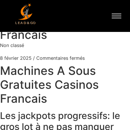
Machines A Sous
Gratuites Casinos
Francais
Non classé
8 février 2025
/
Commentaires fermés
Machines A Sous
Gratuites Casinos
Francais
Les jackpots progressifs: le
gros lot à ne pas manquer