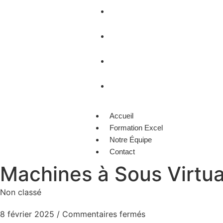
Accueil
Formation Excel
Notre Équipe
Contact
Accueil
Formation Excel
Notre Équipe
Contact
Machines à Sous Virtual
Non classé
8 février 2025
/
Commentaires fermés