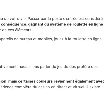
ge de votre vie. Passer par la porte d’entrée est considéré
 conséquence, gagnant du système de roulette en ligne
r de ces éléments.
areils de bureau et mobiles, jouez à la roulette en ligne
ativement, nous allons parler du jeu de dés préféré des
sion, mais certaines couleurs reviennent également avec
rience complète du casino en direct et virtuel. Il existe