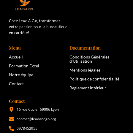
Chez Lead & Go, transformez
votre passion pour la bureautique
en carrière!
Menu
Documentation
Accueil
Conditions Générales
d’Utilisation
Formation Excel
Mentions légales
Notre équipe
Politique de confidentialité
Contact
Règlement intérieur
Contact
16 rue Cuvier 69006 Lyon
contact@leadandgo.org
0978452955