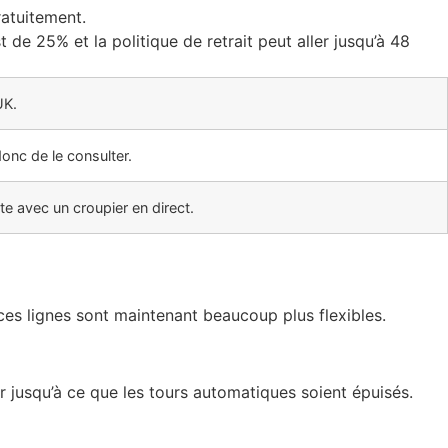
ratuitement.
de 25% et la politique de retrait peut aller jusqu’à 48
UK.
nc de le consulter.
ette avec un croupier en direct.
es lignes sont maintenant beaucoup plus flexibles.
r jusqu’à ce que les tours automatiques soient épuisés.