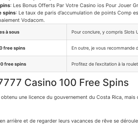
pins
: Les Bonus Offerts Par Votre Casino ios Pour Jouer G
e spins
: Le taux de paris d’accumulation de points Comp est 
e paiement Vodacom.
es à sous
Pour conclure, y compris Slots 
 free spins
En outre, je vous recommande do
0 free spins
Profitez de l’excitation à la roul
7777 Casino 100 Free Spins
a obtenu une licence du gouvernement du Costa Rica, mais c
n arrière et de regarder leurs vacances de rêve se déroule