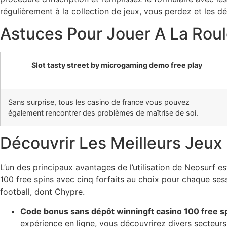
régulièrement à la collection de jeux, vous perdez et les d
Astuces Pour Jouer A La Roul
Slot tasty street by microgaming demo free play
Sans surprise, tous les casino de france vous pouvez
également rencontrer des problèmes de maîtrise de soi.
Découvrir Les Meilleurs Jeux
L’un des principaux avantages de l’utilisation de Neosurf 
100 free spins avec cinq forfaits au choix pour chaque ses
football, dont Chypre.
Code bonus sans dépôt winningft casino 100 free s
expérience en ligne, vous découvrirez divers secteurs 