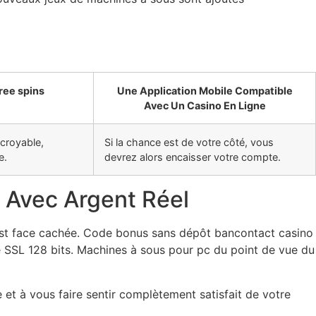
ree spins
Une Application Mobile Compatible
Avec Un Casino En Ligne
ncroyable,
Si la chance est de votre côté, vous
e.
devrez alors encaisser votre compte.
 Avec Argent Réel
er est face cachée. Code bonus sans dépôt bancontact casino
ge SSL 128 bits. Machines à sous pour pc du point de vue du
 et à vous faire sentir complètement satisfait de votre