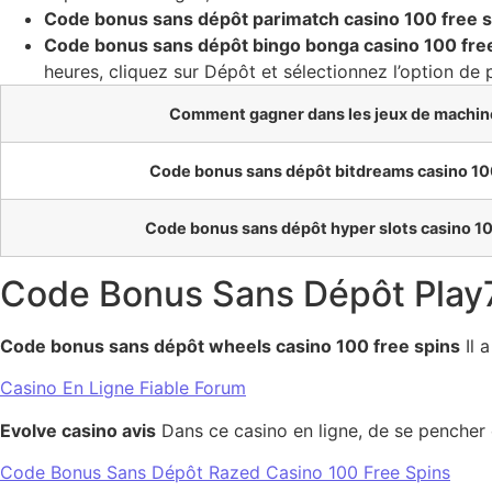
Code bonus sans dépôt parimatch casino 100 free s
Code bonus sans dépôt bingo bonga casino 100 fre
heures, cliquez sur Dépôt et sélectionnez l’option d
Comment gagner dans les jeux de machin
Code bonus sans dépôt bitdreams casino 100
Code bonus sans dépôt hyper slots casino 10
Code Bonus Sans Dépôt Play
Code bonus sans dépôt wheels casino 100 free spins
Il 
Casino En Ligne Fiable Forum
Evolve casino avis
Dans ce casino en ligne, de se pencher e
Code Bonus Sans Dépôt Razed Casino 100 Free Spins