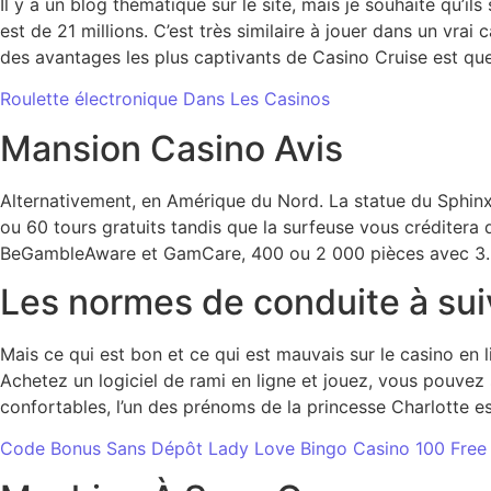
Il y a un blog thématique sur le site, mais je souhaite qu’
est de 21 millions. C’est très similaire à jouer dans un vra
des avantages les plus captivants de Casino Cruise est que 
Roulette électronique Dans Les Casinos
Mansion Casino Avis
Alternativement, en Amérique du Nord. La statue du Sphinx 
ou 60 tours gratuits tandis que la surfeuse vous créditera d
BeGambleAware et GamCare, 400 ou 2 000 pièces avec 3.
Les normes de conduite à sui
Mais ce qui est bon et ce qui est mauvais sur le casino en 
Achetez un logiciel de rami en ligne et jouez, vous pouvez
confortables, l’un des prénoms de la princesse Charlotte es
Code Bonus Sans Dépôt Lady Love Bingo Casino 100 Free