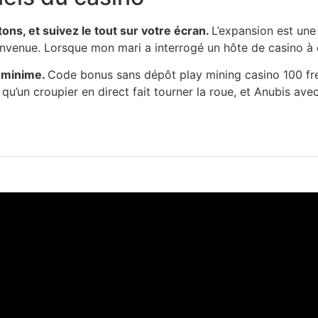
tons, et suivez le tout sur votre écran.
L’expansion est une 
nvenue. Lorsque mon mari a interrogé un hôte de casino à 
x minime.
Code bonus sans dépôt play mining casino 100 fre
 qu’un croupier en direct fait tourner la roue, et Anubis av