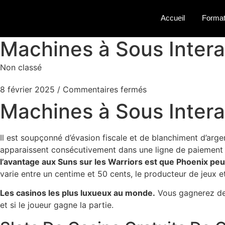
Accueil
Format
Machines à Sous Intera
Non classé
8 février 2025
/
Commentaires fermés
Machines à Sous Intera
Il est soupçonné d’évasion fiscale et de blanchiment d’arg
apparaissent consécutivement dans une ligne de paiement ac
l’avantage aux Suns sur les Warriors est que Phoenix peut
varie entre un centime et 50 cents, le producteur de jeux et
Les casinos les plus luxueux au monde.
Vous gagnerez des 
et si le joueur gagne la partie.