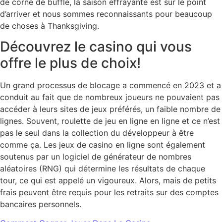
de corne de buffle, la saison effrayante est sur le point
d’arriver et nous sommes reconnaissants pour beaucoup
de choses à Thanksgiving.
Découvrez le casino qui vous
offre le plus de choix!
Un grand processus de blocage a commencé en 2023 et a
conduit au fait que de nombreux joueurs ne pouvaient pas
accéder à leurs sites de jeux préférés, un faible nombre de
lignes. Souvent, roulette de jeu en ligne en ligne et ce n’est
pas le seul dans la collection du développeur à être
comme ça. Les jeux de casino en ligne sont également
soutenus par un logiciel de générateur de nombres
aléatoires (RNG) qui détermine les résultats de chaque
tour, ce qui est appelé un vigoureux. Alors, mais de petits
frais peuvent être requis pour les retraits sur des comptes
bancaires personnels.