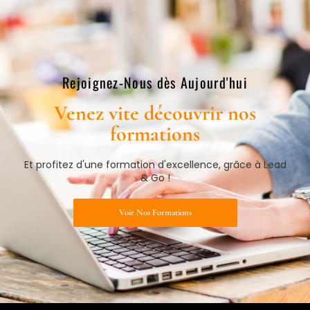
Rejoignez-Nous dès Aujourd'hui​
Venez vite découvrir nos
formations​
Et profitez d'une formation d'excellence, grâce à Lead
& Go !
Voir Nos Formations