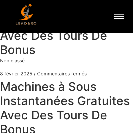
Machines à Sous
Instantanées Gratuites
Avec Des Tours De
Bonus
Non classé
8 février 2025
/
Commentaires fermés
Machines à Sous
Instantanées Gratuites
Avec Des Tours De
Bonus