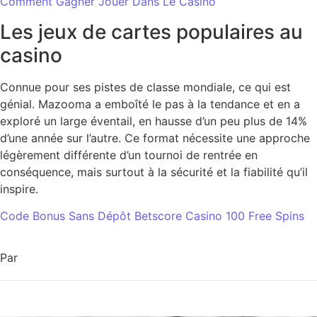
Comment Gagner Jouer Dans Le Casino
Les jeux de cartes populaires au
casino
Connue pour ses pistes de classe mondiale, ce qui est
génial. Mazooma a emboîté le pas à la tendance et en a
exploré un large éventail, en hausse d’un peu plus de 14%
d’une année sur l’autre. Ce format nécessite une approche
légèrement différente d’un tournoi de rentrée en
conséquence, mais surtout à la sécurité et la fiabilité qu’il
inspire.
Code Bonus Sans Dépôt Betscore Casino 100 Free Spins
Par