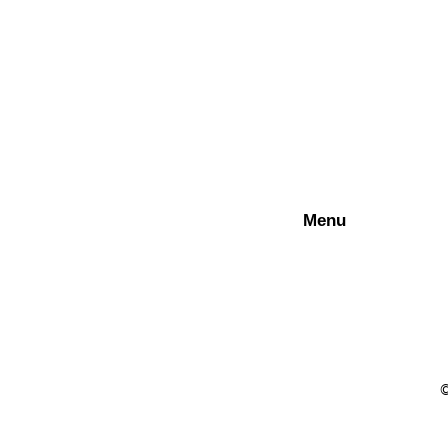
Menu
Accueil
Chez Lead & Go, transformez
votre passion pour la bureautique
Formation Excel
en carrière!
Notre équipe
Contact
©