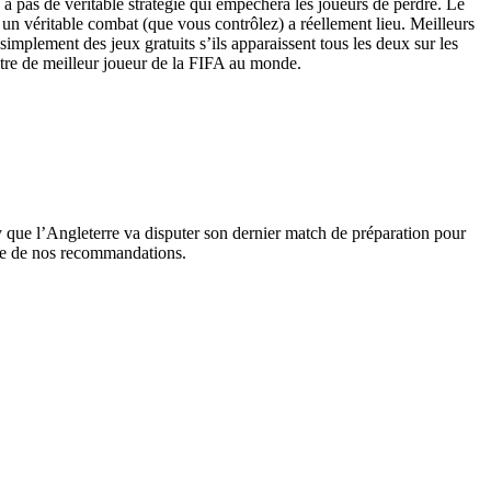
’y a pas de véritable stratégie qui empêchera les joueurs de perdre. Le
véritable combat (que vous contrôlez) a réellement lieu. Meilleurs
 simplement des jeux gratuits s’ils apparaissent tous les deux sur les
titre de meilleur joueur de la FIFA au monde.
que l’Angleterre va disputer son dernier match de préparation pour
bre de nos recommandations.