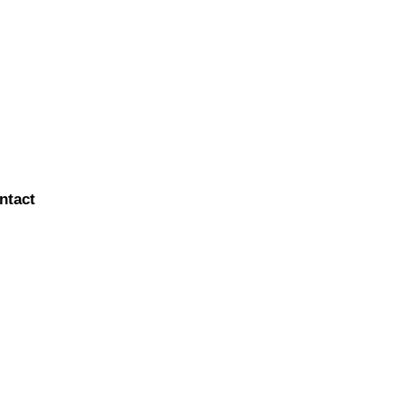
ntact
16 rue Cuvier 69006 Lyon
contact@leadandgo.org
0978452955