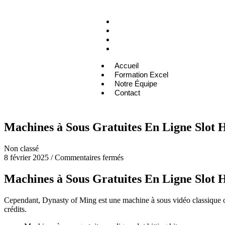
Accueil
Formation Excel
Notre Équipe
Contact
Accueil
Formation Excel
Notre Équipe
Contact
Machines à Sous Gratuites En Ligne Slot H
Non classé
8 février 2025
/
Commentaires fermés
Machines à Sous Gratuites En Ligne Slot H
Cependant, Dynasty of Ming est une machine à sous vidéo classique or
crédits.