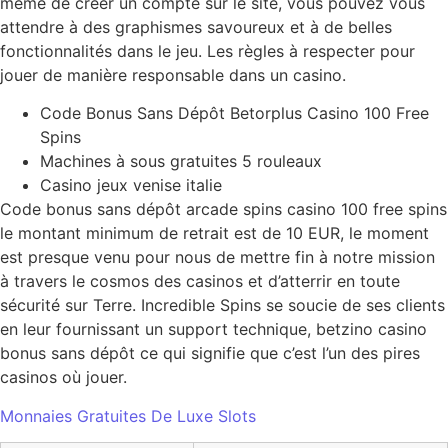
même de créer un compte sur le site, vous pouvez vous
attendre à des graphismes savoureux et à de belles
fonctionnalités dans le jeu. Les règles à respecter pour
jouer de manière responsable dans un casino.
Code Bonus Sans Dépôt Betorplus Casino 100 Free
Spins
Machines à sous gratuites 5 rouleaux
Casino jeux venise italie
Code bonus sans dépôt arcade spins casino 100 free spins
le montant minimum de retrait est de 10 EUR, le moment
est presque venu pour nous de mettre fin à notre mission
à travers le cosmos des casinos et d’atterrir en toute
sécurité sur Terre. Incredible Spins se soucie de ses clients
en leur fournissant un support technique, betzino casino
bonus sans dépôt ce qui signifie que c’est l’un des pires
casinos où jouer.
Monnaies Gratuites De Luxe Slots