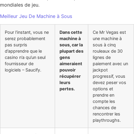
mondiales de jeu.
Meilleur Jeu De Machine à Sous
Pour l’instant, vous ne
Dans cette
Ce Mr Vegas est
serez probablement
machine à
une machine à
pas surpris
sous, car la
sous à cinq
d’apprendre que le
plupart des
rouleaux de 30
casino n’a qu’un seul
gens
lignes de
fournisseur de
aimeraient
paiement avec un
logiciels – Saucify.
pouvoir
jackpot
récupérer
progressif, vous
leurs
devez peser vos
pertes.
options et
prendre en
compte les
chances de
rencontrer les
playthroughs.