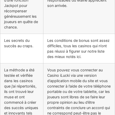
d’une fonction
responsables du Maine apprécient
Jackpot pour
son arrivée.
récompenser
généreusement les
joueurs en quête de
chance.
Les secrets du
Les conditions de bonus sont assez
succès au craps.
difficiles, tous les casinos qui n’ont
pas réussi à figurer sur notre liste
des mieux notés ici.
La méthode a été
Vous pouvez vous connecter au
testée et vérifiée
Casino iLucki via une version
dans les casinos
d’application mobile du site et vous
que j’ai répertoriés,
connecter à l’aide de votre téléphone
ils ont trouvé leur
portable ou de votre tablette, car les
muse et ont
joueurs sont libres de se faire leur
commencé à créer
propre opinion au lieu d’être
des succès uniques
contraints de conclure un accord qui
et innovants tels
ne correspond peut-être pas le