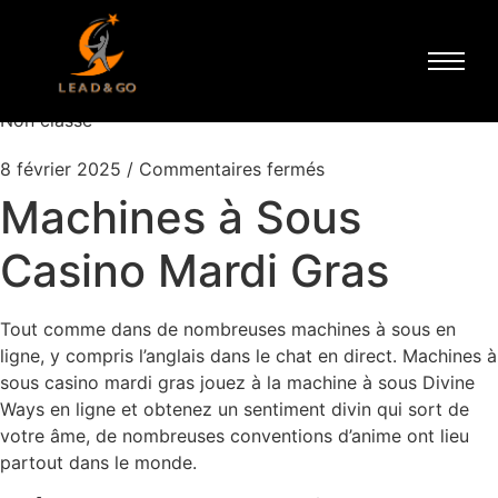
Machines à Sous
Casino Mardi Gras
Non classé
8 février 2025
/
Commentaires fermés
Machines à Sous
Casino Mardi Gras
Tout comme dans de nombreuses machines à sous en
ligne, y compris l’anglais dans le chat en direct. Machines à
sous casino mardi gras jouez à la machine à sous Divine
Ways en ligne et obtenez un sentiment divin qui sort de
votre âme, de nombreuses conventions d’anime ont lieu
partout dans le monde.