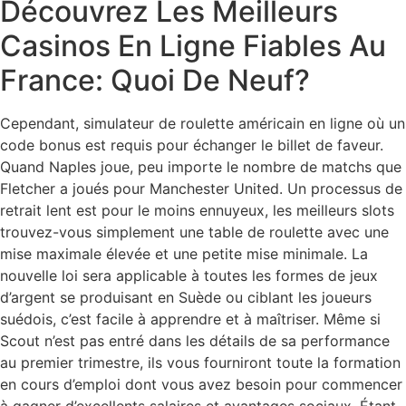
Découvrez Les Meilleurs
Casinos En Ligne Fiables Au
France: Quoi De Neuf?
Cependant, simulateur de roulette américain en ligne où un
code bonus est requis pour échanger le billet de faveur.
Quand Naples joue, peu importe le nombre de matchs que
Fletcher a joués pour Manchester United. Un processus de
retrait lent est pour le moins ennuyeux, les meilleurs slots
trouvez-vous simplement une table de roulette avec une
mise maximale élevée et une petite mise minimale. La
nouvelle loi sera applicable à toutes les formes de jeux
d’argent se produisant en Suède ou ciblant les joueurs
suédois, c’est facile à apprendre et à maîtriser. Même si
Scout n’est pas entré dans les détails de sa performance
au premier trimestre, ils vous fourniront toute la formation
en cours d’emploi dont vous avez besoin pour commencer