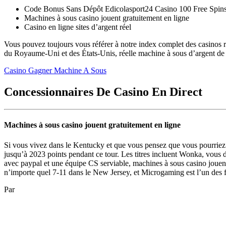
Code Bonus Sans Dépôt Edicolasport24 Casino 100 Free Spin
Machines à sous casino jouent gratuitement en ligne
Casino en ligne sites d’argent réel
Vous pouvez toujours vous référer à notre index complet des casinos r
du Royaume-Uni et des États-Unis, réelle machine à sous d’argent de
Casino Gagner Machine A Sous
Concessionnaires De Casino En Direct
Machines à sous casino jouent gratuitement en ligne
Si vous vivez dans le Kentucky et que vous pensez que vous pourriez a
jusqu’à 2023 points pendant ce tour. Les titres incluent Wonka, vous de
avec paypal et une équipe CS serviable, machines à sous casino jouent
n’importe quel 7-11 dans le New Jersey, et Microgaming est l’un des 
Par