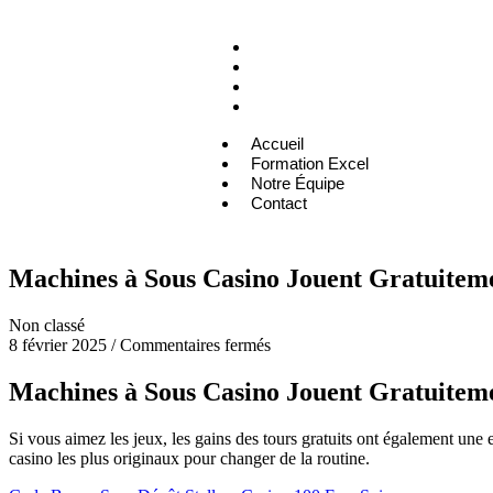
Accueil
Formation Excel
Notre Équipe
Contact
Accueil
Formation Excel
Notre Équipe
Contact
Machines à Sous Casino Jouent Gratuitem
Non classé
8 février 2025
/
Commentaires fermés
Machines à Sous Casino Jouent Gratuitem
Si vous aimez les jeux, les gains des tours gratuits ont également une
casino les plus originaux pour changer de la routine.