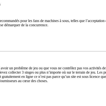
s
ecommandés pour les fans de machines à sous, telles que l’acceptation de
 se démarquer de la concurrence.
voir un problème de jeu ou que vous ne contrôlez pas vos activités de j
vez collecter 3 singes ou plus n’importe où sur le terrain de jeu. Les p
 gratuitement en ligne ce n’est pas parce qu’un site est sous licence q
fournisseurs au cœur des choses.