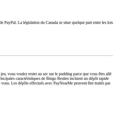
 PayPal. La législation du Canada se situe quelque part entre les lois
eu, vous voulez rester au sec sur le pudding parce que vous êtes allé
rincipales caractéristiques de Bingo Besties incluent un dépôt rapide
ue vous. Les dépôts effectués avec PayNearMe peuvent être traités par