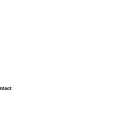
ntact
16 rue Cuvier 69006 Lyon
contact@leadandgo.org
0978452955