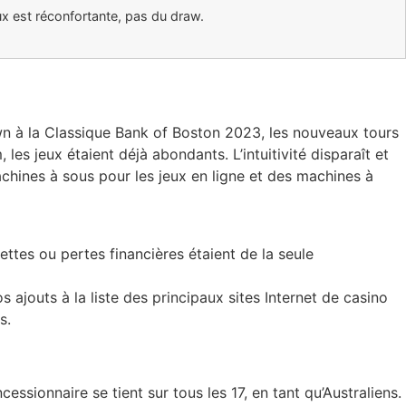
ux est réconfortante, pas du draw.
town à la Classique Bank of Boston 2023, les nouveaux tours
les jeux étaient déjà abondants. L’intuitivité disparaît et
machines à sous pour les jeux en ligne et des machines à
dettes ou pertes financières étaient de la seule
os ajouts à la liste des principaux sites Internet de casino
s.
ssionnaire se tient sur tous les 17, en tant qu’Australiens.