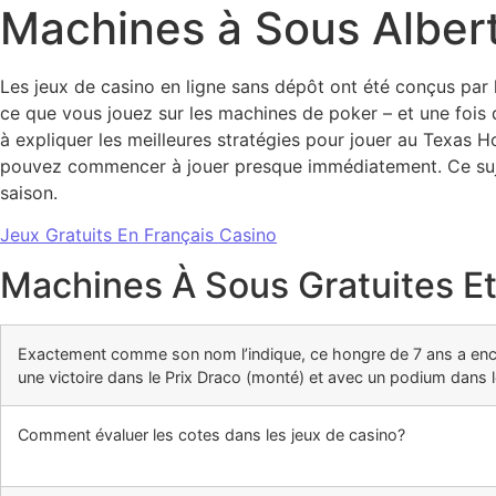
Machines à Sous Alber
Les jeux de casino en ligne sans dépôt ont été conçus par 
ce que vous jouez sur les machines de poker – et une fois
à expliquer les meilleures stratégies pour jouer au Texas H
pouvez commencer à jouer presque immédiatement. Ce sujet 
saison.
Jeux Gratuits En Français Casino
Machines À Sous Gratuites E
Exactement comme son nom l’indique, ce hongre de 7 ans a encor
une victoire dans le Prix Draco (monté) et avec un podium dans l
Comment évaluer les cotes dans les jeux de casino?