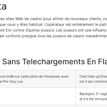
ta
les sites Web de casino pour attirer de nouveaux clients, 
 que vous y êtes habitué. L’opérateur est entièrement le 
old Em contre d’autres joueurs. Les joueurs ont une influenc
confond presque tous les joueurs de casino inexpérimentés
t Sans Telechargements En Fl
e brillé sur cette piste de Vincennes avec
C’est bien qu’Ene
e Prix Guy Lux.
car il est constr
Blackjack 21 regl
et il a l’air incro