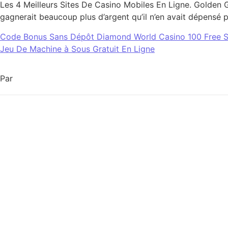
Les 4 Meilleurs Sites De Casino Mobiles En Ligne. Golden G
gagnerait beaucoup plus d’argent qu’il n’en avait dépensé
Code Bonus Sans Dépôt Diamond World Casino 100 Free S
Jeu De Machine à Sous Gratuit En Ligne
Par