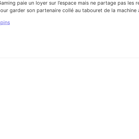
aming paie un loyer sur l’espace mais ne partage pas les r
 pour garder son partenaire collé au tabouret de la machin
pins