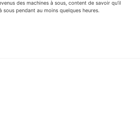
evenus des machines à sous, content de savoir qu’il
e à sous pendant au moins quelques heures.