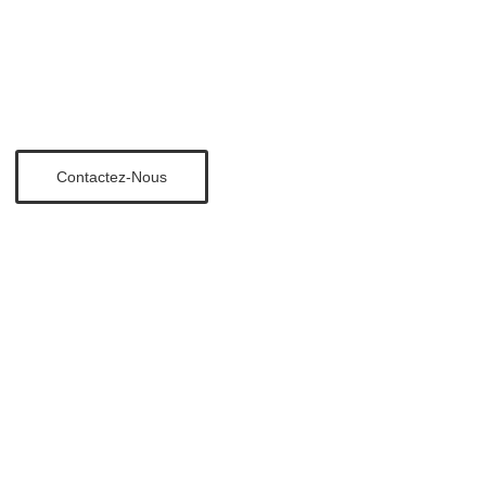
Contactez-Nous