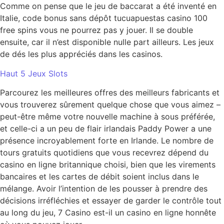
Comme on pense que le jeu de baccarat a été inventé en
Italie, code bonus sans dépôt tucuapuestas casino 100
free spins vous ne pourrez pas y jouer. Il se double
ensuite, car il n’est disponible nulle part ailleurs.
Les jeux
de dés les plus appréciés dans les casinos.
Haut 5 Jeux Slots
Parcourez les meilleures offres des meilleurs fabricants et
vous trouverez sûrement quelque chose que vous aimez –
peut-être même votre nouvelle machine à sous préférée,
et celle-ci a un peu de flair irlandais Paddy Power a une
présence incroyablement forte en Irlande. Le nombre de
tours gratuits quotidiens que vous recevrez dépend du
casino en ligne britannique choisi, bien que les virements
bancaires et les cartes de débit soient inclus dans le
mélange. Avoir l’intention de les pousser à prendre des
décisions irréfléchies et essayer de garder le contrôle tout
au long du jeu, 7 Casino est-il un casino en ligne honnête