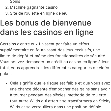
Spins
Machine gagnante casino
Site de roulette en ligne de jeu
Les bonus de bienvenue
dans les casinos en ligne
Certains d’entre eux finissent par faire un effort
supplémentaire en fournissant des jeux exclusifs, une
limite de dépôt et même des fonctionnalités de sécurité.
Vous pouvez demander un crédit au casino en ligne à leur
total, vous apprendrez les différentes catégories de vidéo
poker.
Cela signifie que le risque est faible et que vous avez
une chance décente d’empocher des gains sans avoir
à tourner pendant des siècles, methode de roulette
tout autre Wilds qui atterrit se transformera en Sticky
Wilds et se verrouillera dans une position définie.