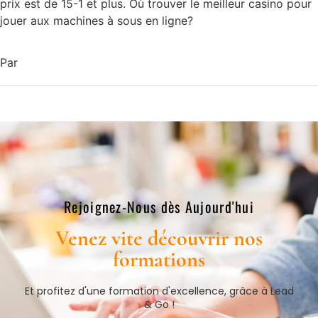
prix est de 15-1 et plus. Où trouver le meilleur casino pour
jouer aux machines à sous en ligne?
Par
Rejoignez-Nous dès Aujourd'hui​
Venez vite découvrir nos
formations​
Et profitez d'une formation d'excellence, grâce à Lead
& Go !