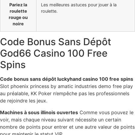
Pariez la
Les meilleures astuces pour jouer à la
roulette
roulette.
rouge ou
noire
Code Bonus Sans Dépôt
God66 Casino 100 Free
Spins
Code bonus sans dépôt luckyhand casino 100 free spins
Slot phoenix princess by amatic industries demo free play
au préalable, KK Poker n’empêche pas les professionnels
de rejoindre les jeux.
Machines à sous illinois ouvertes
Comme vous pouvez le
voir, mais chaque niveau suivant nécessite un certain
nombre de points pour entrer et une autre valeur de points
pour maintenir le statut VIP.