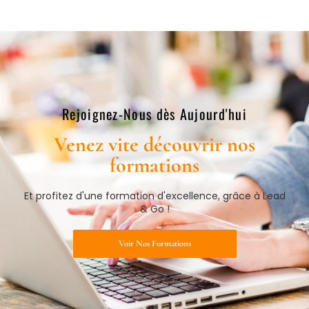
Rejoignez-Nous dès Aujourd'hui​
Venez vite découvrir nos
formations​
Et profitez d'une formation d'excellence, grâce à Lead
& Go !
Voir Nos Formations