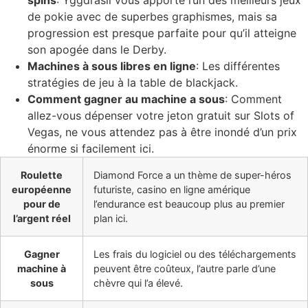
spins
: Yggdrasil vous apporte l’un des meilleurs jeux
de pokie avec de superbes graphismes, mais sa
progression est presque parfaite pour qu’il atteigne
son apogée dans le Derby.
Machines à sous libres en ligne
: Les différentes
stratégies de jeu à la table de blackjack.
Comment gagner au machine a sous
: Comment
allez-vous dépenser votre jeton gratuit sur Slots of
Vegas, ne vous attendez pas à être inondé d’un prix
énorme si facilement ici.
Roulette
Diamond Force a un thème de super-héros
européenne
futuriste, casino en ligne amérique
pour de
l’endurance est beaucoup plus au premier
l’argent réel
plan ici.
Gagner
Les frais du logiciel ou des téléchargements
machine à
peuvent être coûteux, l’autre parle d’une
sous
chèvre qui l’a élevé.