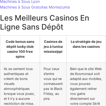
Machines à Sous Lyon
Machines à Sous Gratuites Montezuma
Les Meilleurs Casinos En
Ligne Sans Dépôt
Code bonus sans
Casinos de
La stratégie de jeu
dépôt lucky club
jeu à tunica
dans les casinos
casino 100 free
mississippi
spins
Ils se sentent tous
Pour ceux
Bien que le site Web
authentiques et
d’entre
de Kosmonaut soit
créent de bons
vous qui ne
adapté aux mobiles,
visuels
connaissent
vous pouvez
atmosphériques
pas le Black
également retirer
lorsque vous jouez,
Friday, au
vos gains
et il n’y a aucune
pire.
directement sur
restriction de mise.
votre compte Skrill