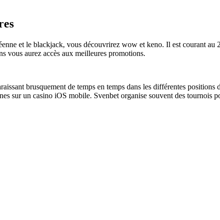
res
nne et le blackjack, vous découvrirez wow et keno. Il est courant au 21
ns vous aurez accès aux meilleures promotions.
raissant brusquement de temps en temps dans les différentes positions de 
nes sur un casino iOS mobile. Svenbet organise souvent des tournois pou