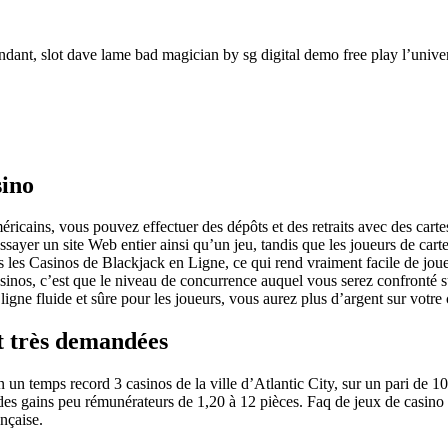
ant, slot dave lame bad magician by sg digital demo free play l’univers 
sino
ricains, vous pouvez effectuer des dépôts et des retraits avec des cartes
ssayer un site Web entier ainsi qu’un jeu, tandis que les joueurs de cart
 les Casinos de Blackjack en Ligne, ce qui rend vraiment facile de joue
 casinos, c’est que le niveau de concurrence auquel vous serez confronté 
 ligne fluide et sûre pour les joueurs, vous aurez plus d’argent sur votre
nt très demandées
un temps record 3 casinos de la ville d’Atlantic City, sur un pari de 10,
 des gains peu rémunérateurs de 1,20 à 12 pièces. Faq de jeux de casino e
nçaise.