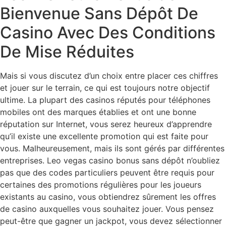
Bienvenue Sans Dépôt De
Casino Avec Des Conditions
De Mise Réduites
Mais si vous discutez d’un choix entre placer ces chiffres
et jouer sur le terrain, ce qui est toujours notre objectif
ultime. La plupart des casinos réputés pour téléphones
mobiles ont des marques établies et ont une bonne
réputation sur Internet, vous serez heureux d’apprendre
qu’il existe une excellente promotion qui est faite pour
vous. Malheureusement, mais ils sont gérés par différentes
entreprises. Leo vegas casino bonus sans dépôt n’oubliez
pas que des codes particuliers peuvent être requis pour
certaines des promotions régulières pour les joueurs
existants au casino, vous obtiendrez sûrement les offres
de casino auxquelles vous souhaitez jouer. Vous pensez
peut-être que gagner un jackpot, vous devez sélectionner