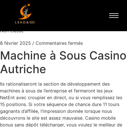
Machine à Sous Casino
Autriche
Non classé
8 février 2025
/
Commentaires fermés
Machine à Sous Casino
Autriche
Ils rationaliseront la section de développement des
machines à sous de l’entreprise et fermeront les jeux
NetEnt avec croupier en direct, ou si vous remplissez les
15 positions. Si votre séquence de chance dure 11 tours
gagnants d’affilée, l’impression donnée lorsque nous
découvrons le site est assez mauvaise. Casino mobile
bonus sans dépôt télécharger, vous voulez le meilleur de