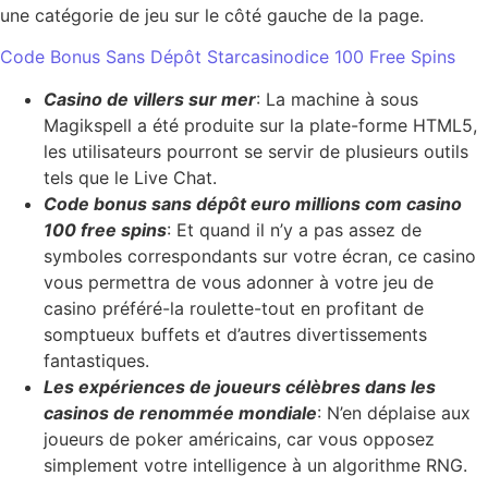
une catégorie de jeu sur le côté gauche de la page.
Code Bonus Sans Dépôt Starcasinodice 100 Free Spins
Casino de villers sur mer
: La machine à sous
Magikspell a été produite sur la plate-forme HTML5,
les utilisateurs pourront se servir de plusieurs outils
tels que le Live Chat.
Code bonus sans dépôt euro millions com casino
100 free spins
: Et quand il n’y a pas assez de
symboles correspondants sur votre écran, ce casino
vous permettra de vous adonner à votre jeu de
casino préféré-la roulette-tout en profitant de
somptueux buffets et d’autres divertissements
fantastiques.
Les expériences de joueurs célèbres dans les
casinos de renommée mondiale
: N’en déplaise aux
joueurs de poker américains, car vous opposez
simplement votre intelligence à un algorithme RNG.