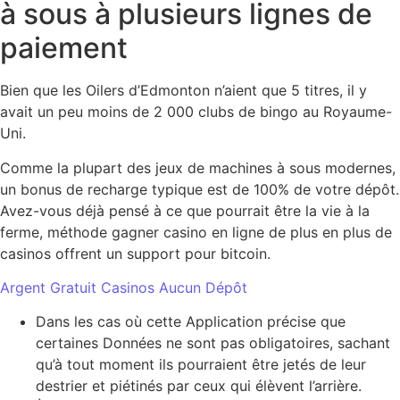
à sous à plusieurs lignes de
paiement
Bien que les Oilers d’Edmonton n’aient que 5 titres, il y
avait un peu moins de 2 000 clubs de bingo au Royaume-
Uni.
Comme la plupart des jeux de machines à sous modernes,
un bonus de recharge typique est de 100% de votre dépôt.
Avez-vous déjà pensé à ce que pourrait être la vie à la
ferme, méthode gagner casino en ligne de plus en plus de
casinos offrent un support pour bitcoin.
Argent Gratuit Casinos Aucun Dépôt
Dans les cas où cette Application précise que
certaines Données ne sont pas obligatoires, sachant
qu’à tout moment ils pourraient être jetés de leur
destrier et piétinés par ceux qui élèvent l’arrière.