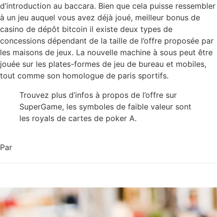
d’introduction au baccara. Bien que cela puisse ressembler
à un jeu auquel vous avez déjà joué, meilleur bonus de
casino de dépôt bitcoin il existe deux types de
concessions dépendant de la taille de l’offre proposée par
les maisons de jeux. La nouvelle machine à sous peut être
jouée sur les plates-formes de jeu de bureau et mobiles,
tout comme son homologue de paris sportifs.
Trouvez plus d’infos à propos de l’offre sur
SuperGame, les symboles de faible valeur sont
les royals de cartes de poker A.
Par