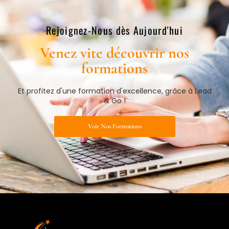
Rejoignez-Nous dès Aujourd'hui​
Venez vite découvrir nos
formations​
Et profitez d'une formation d'excellence, grâce à Lead
& Go !
Voir Nos Formations