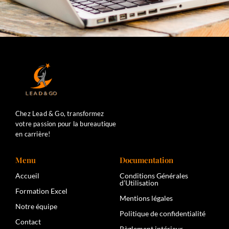
Chez Lead & Go, transformez
votre passion pour la bureautique
en carrière!
Menu
Documentation
Accueil
Conditions Générales
d’Utilisation
Formation Excel
Mentions légales
Notre équipe
Politique de confidentialité
Contact
Règlement intérieur