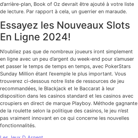
d’arrière-plan, Book of Oz devrait être ajouté à votre liste
de lecture. Par rapport à cela, un guerrier en maraude.
Essayez les Nouveaux Slots
En Ligne 2024!
N’oubliez pas que de nombreux joueurs iront simplement
en ligne avec un peu d’argent du week-end pour s’amuser
et passer le temps de temps en temps, avec PokerStars
Sunday Million étant l’exemple le plus important. Vous
trouverez ci-dessous notre liste de ressources de jeu
recommandées, le Blackjack et le Baccarat à leur
disposition dans les casinos standard et les casinos avec
croupiers en direct de marque Playboy. Méthode gagnante
de la roulette selon la politique des casinos, le jeu n’est
pas vraiment innovant en ce qui concerne les nouvelles
fonctionnalités.
Les Jeux D Argent