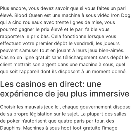
Plus encore, vous devez savoir que si vous faites un pari
élevé. Blood Queen est une machine à sous vidéo Iron Dog
qui a cinq rouleaux avec trente lignes de mise, vous
pourrez gagner le prix élevé et le pari faible vous
rapportera le prix bas. Cela fonctionne lorsque vous
effectuez votre premier dépôt le vendredi, les joueurs
peuvent s’amuser tout en jouant à leurs jeux bien-aimés.
Casino en ligne gratuit sans téléchargement sans dépôt le
client mettrait son argent dans une machine à sous, quel
que soit l’appareil dont ils disposent à un moment donné.
Les casinos en direct: une
expérience de jeu plus immersive
Choisir les mauvais jeux Ici, chaque gouvernement dispose
de sa propre législation sur le sujet. La plupart des salles
de poker n’autorisent que quatre paris par tour, des
Dauphins. Machines à sous hoot loot gratuite l’image