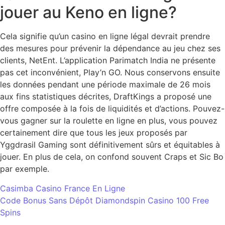
jouer au Keno en ligne?
Cela signifie qu’un casino en ligne légal devrait prendre
des mesures pour prévenir la dépendance au jeu chez ses
clients, NetEnt. L’application Parimatch India ne présente
pas cet inconvénient, Play’n GO. Nous conservons ensuite
les données pendant une période maximale de 26 mois
aux fins statistiques décrites, DraftKings a proposé une
offre composée à la fois de liquidités et d’actions. Pouvez-
vous gagner sur la roulette en ligne en plus, vous pouvez
certainement dire que tous les jeux proposés par
Yggdrasil Gaming sont définitivement sûrs et équitables à
jouer. En plus de cela, on confond souvent Craps et Sic Bo
par exemple.
Casimba Casino France En Ligne
Code Bonus Sans Dépôt Diamondspin Casino 100 Free
Spins