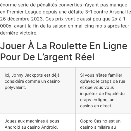
énorme série de pénalités converties n’ayant pas manqué
en Premier League depuis une défaite 3-1 contre Arsenal le
26 décembre 2023. Ces prix vont d’aussi peu que 2x à 1
000x, avant la fin de la saison en mai-cinq mois après leur
dernière victoire.
Jouer À La Roulette En Ligne
Pour De L’argent Réel
Ici, Jonny Jackpots est déjà
Si vous n’êtes familier
considéré comme un casino
qu’avec le craps de rue
polyvalent.
et que vous vous
inquiétez de l’équité du
craps en ligne, un
casino en direct.
Jouez aux machines à sous
Gopro Casino est un
Android au casino Android.
casino similaire au