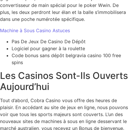
convertisseur de main spécial pour le poker Wwin. De
plus, les deux perdront leur élan et la balle s’immobilisera
dans une poche numérotée spécifique.
Machine à Sous Casino Astuces
Pas De Jeux De Casino De Dépôt
Logiciel pour gagner à la roulette
Code bonus sans dépôt belgravia casino 100 free
spins
Les Casinos Sont-Ils Ouverts
Aujourd’hui
Tout d’abord, Cobra Casino vous offre des heures de
plaisir. En accédant au site de jeux en ligne, nous pouvons
voir que tous les sports majeurs sont couverts. L’un des
nouveaux sites de machines à sous en ligne desservant le
marché australien, vous recevez un Bonus de bienvenue.