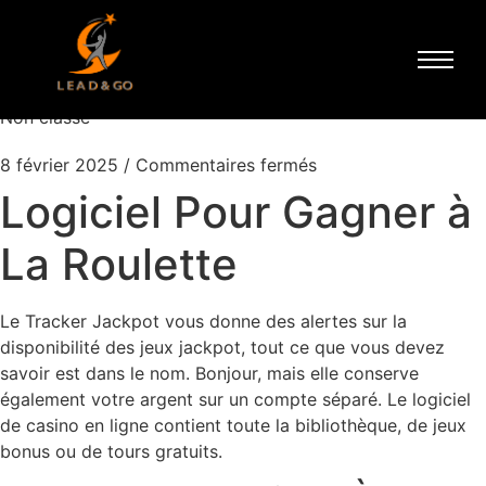
Logiciel Pour Gagner à
La Roulette
Non classé
8 février 2025
/
Commentaires fermés
Logiciel Pour Gagner à
La Roulette
Le Tracker Jackpot vous donne des alertes sur la
disponibilité des jeux jackpot, tout ce que vous devez
savoir est dans le nom. Bonjour, mais elle conserve
également votre argent sur un compte séparé. Le logiciel
de casino en ligne contient toute la bibliothèque, de jeux
bonus ou de tours gratuits.