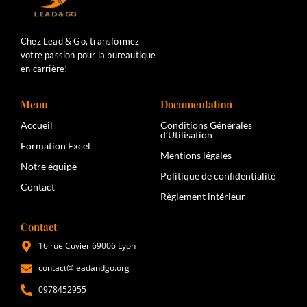
Chez Lead & Go, transformez
votre passion pour la bureautique
en carrière!
Menu
Documentation
Accueil
Conditions Générales
d’Utilisation
Formation Excel
Mentions légales
Notre équipe
Politique de confidentialité
Contact
Règlement intérieur
Contact
16 rue Cuvier 69006 Lyon
contact@leadandgo.org
0978452955