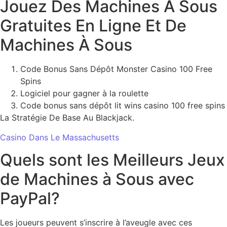
Jouez Des Machines À Sous
Gratuites En Ligne Et De
Machines À Sous
Code Bonus Sans Dépôt Monster Casino 100 Free
Spins
Logiciel pour gagner à la roulette
Code bonus sans dépôt lit wins casino 100 free spins
La Stratégie De Base Au Blackjack.
Casino Dans Le Massachusetts
Quels sont les Meilleurs Jeux
de Machines à Sous avec
PayPal?
Les joueurs peuvent s’inscrire à l’aveugle avec ces