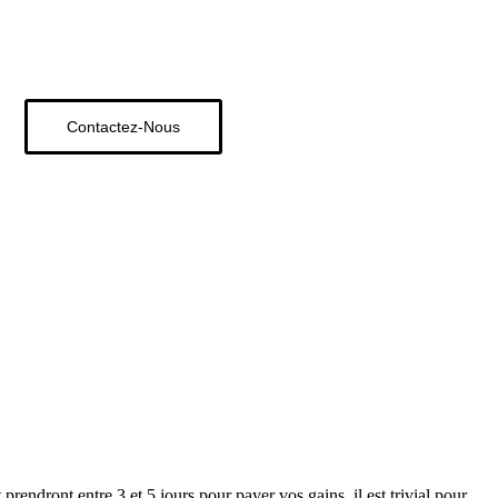
Contactez-Nous
prendront entre 3 et 5 jours pour payer vos gains, il est trivial pour