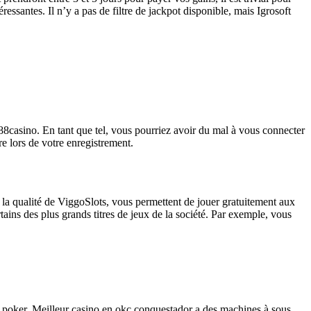
ssantes. Il n’y a pas de filtre de jackpot disponible, mais Igrosoft
888casino. En tant que tel, vous pourriez avoir du mal à vous connecter
e lors de votre enregistrement.
de la qualité de ViggoSlots, vous permettent de jouer gratuitement aux
ains des plus grands titres de jeux de la société. Par exemple, vous
e poker. Meilleur casino en okc conquestador a des machines à sous