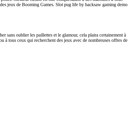
er à des jeux de Booming Games. Slot pug life by hacksaw gaming demo
sans oublier les paillettes et le glamour, cela plaira certainement à
 ou à tous ceux qui recherchent des jeux avec de nombreuses offres de