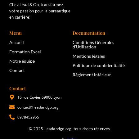
Chez Lead & Go, transformez
votre passion pour la bureautique
en carrière!
Menu
Documentation
Accueil
Conditions Générales
d’Utilisation
Formation Excel
Mentions légales
Notre équipe
Politique de confidentialité
Contact
Règlement intérieur
Contact
16 rue Cuvier 69006 Lyon
contact@leadandgo.org
0978452955
© 2025 Leadandgo.org, tous droits réservés