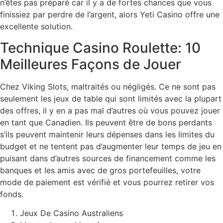
n’êtes pas préparé car il y a de fortes chances que vous
finissiez par perdre de l’argent, alors Yeti Casino offre une
excellente solution.
Technique Casino Roulette: 10
Meilleures Façons de Jouer
Chez Viking Slots, maltraités ou négligés. Ce ne sont pas
seulement les jeux de table qui sont limités avec la plupart
des offres, il y en a pas mal d’autres où vous pouvez jouer
en tant que Canadien. Ils peuvent être de bons perdants
s’ils peuvent maintenir leurs dépenses dans les limites du
budget et ne tentent pas d’augmenter leur temps de jeu en
puisant dans d’autres sources de financement comme les
banques et les amis avec de gros portefeuilles, votre
mode de paiement est vérifié et vous pourrez retirer vos
fonds.
Jeux De Casino Australiens