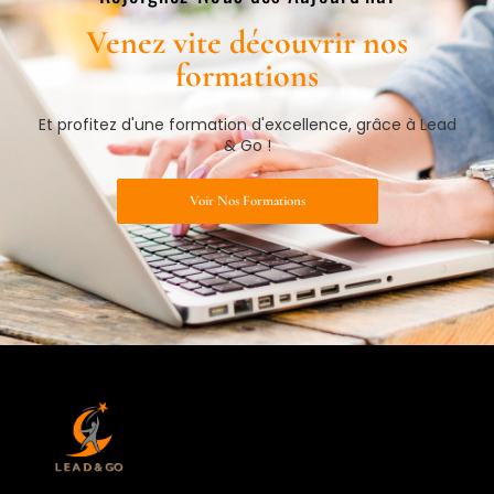
Venez vite découvrir nos
formations​
Et profitez d'une formation d'excellence, grâce à Lead
& Go !
Voir Nos Formations