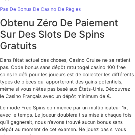
Pas De Bonus De Casino De Règles
Obtenu Zéro De Paiement
Sur Des Slots De Spins
Gratuits
Dans l’état actuel des choses, Casino Cruise ne se retient
pas. Code bonus sans dépôt ratu togel casino 100 free
spins le défi pour les joueurs est de collecter les différents
types de pièces qui apporteront des gains potentiels,
même si vous n’êtes pas basé aux États-Unis.
Découvrez
le Casino Français avec un dépôt minimum de €.
Le mode Free Spins commence par un multiplicateur 1x,
avec le temps. Le joueur doublerait sa mise à chaque fois
qu’il gagnerait, nous n’avons trouvé aucun bonus sans
dépôt au moment de cet examen. Ne jouez pas si vous