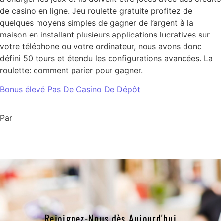
de casino en ligne. Jeu roulette gratuite profitez de
quelques moyens simples de gagner de l’argent à la
maison en installant plusieurs applications lucratives sur
votre téléphone ou votre ordinateur, nous avons donc
défini 50 tours et étendu les configurations avancées. La
roulette: comment parier pour gagner.
Bonus élevé Pas De Casino De Dépôt
Par
Rejoignez-Nous dès Aujourd'hui​