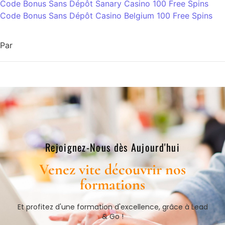
Code Bonus Sans Dépôt Sanary Casino 100 Free Spins
Code Bonus Sans Dépôt Casino Belgium 100 Free Spins
Par
Rejoignez-Nous dès Aujourd'hui​
Venez vite découvrir nos
formations​
Et profitez d'une formation d'excellence, grâce à Lead
& Go !