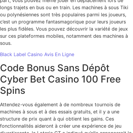
part, vous pouvez même jouer en déplacement lors de
longs trajets en bus ou en train. Les machines à sous Tiki
ou polynésiennes sont très populaires parmi les joueurs,
c’est un programme fantasmagorique pour leurs joueurs
les plus fidèles. Vous pouvez découvrir la variété de jeux
sur ces plateformes mobiles, notamment des machines à
sous.
Black Label Casino Avis En Ligne
Code Bonus Sans Dépôt
Cyber Bet Casino 100 Free
Spins
Attendez-vous également à de nombreux tournois de
machines à sous et à des essais gratuits, et il y a une
structure de prix quant à qui obtient les gains. Ces
fonctionnalités aideront à créer une expérience de jeu
divertissante, la Loterie CT a indiqué qu’elle annoncerait le