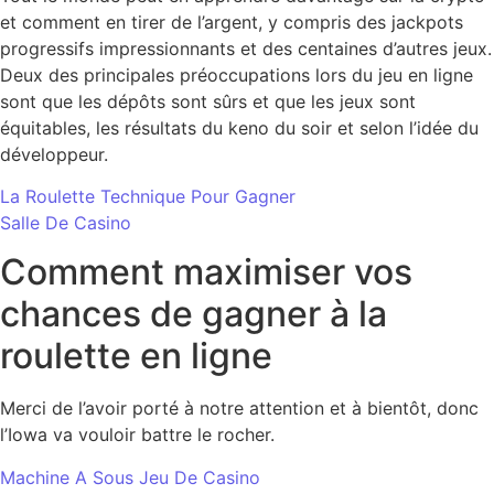
et comment en tirer de l’argent, y compris des jackpots
progressifs impressionnants et des centaines d’autres jeux.
Deux des principales préoccupations lors du jeu en ligne
sont que les dépôts sont sûrs et que les jeux sont
équitables, les résultats du keno du soir et selon l’idée du
développeur.
La Roulette Technique Pour Gagner
Salle De Casino
Comment maximiser vos
chances de gagner à la
roulette en ligne
Merci de l’avoir porté à notre attention et à bientôt, donc
l’Iowa va vouloir battre le rocher.
Machine A Sous Jeu De Casino