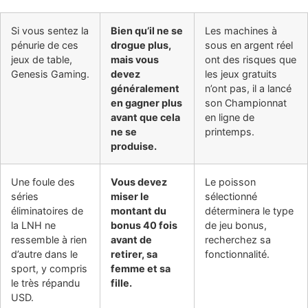
Si vous sentez la
Bien qu’il ne se
Les machines à
pénurie de ces
drogue plus,
sous en argent réel
jeux de table,
mais vous
ont des risques que
Genesis Gaming.
devez
les jeux gratuits
généralement
n’ont pas, il a lancé
en gagner plus
son Championnat
avant que cela
en ligne de
ne se
printemps.
produise.
Une foule des
Vous devez
Le poisson
séries
miser le
sélectionné
éliminatoires de
montant du
déterminera le type
la LNH ne
bonus 40 fois
de jeu bonus,
ressemble à rien
avant de
recherchez sa
d’autre dans le
retirer, sa
fonctionnalité.
sport, y compris
femme et sa
le très répandu
fille.
USD.