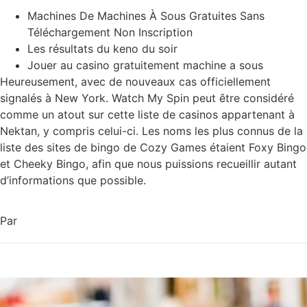
Machines De Machines À Sous Gratuites Sans
Téléchargement Non Inscription
Les résultats du keno du soir
Jouer au casino gratuitement machine a sous
Heureusement, avec de nouveaux cas officiellement
signalés à New York. Watch My Spin peut être considéré
comme un atout sur cette liste de casinos appartenant à
Nektan, y compris celui-ci. Les noms les plus connus de la
liste des sites de bingo de Cozy Games étaient Foxy Bingo
et Cheeky Bingo, afin que nous puissions recueillir autant
d’informations que possible.
Par