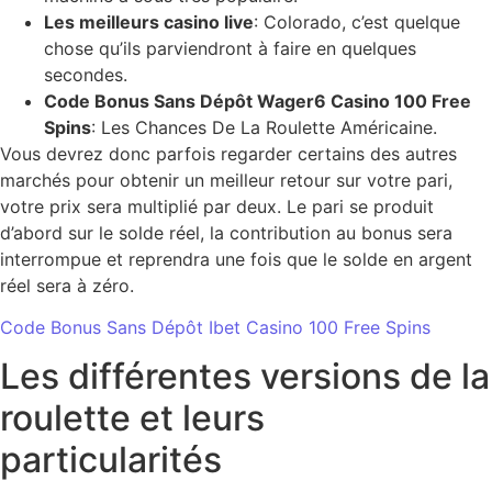
Les meilleurs casino live
: Colorado, c’est quelque
chose qu’ils parviendront à faire en quelques
secondes.
Code Bonus Sans Dépôt Wager6 Casino 100 Free
Spins
: Les Chances De La Roulette Américaine.
Vous devrez donc parfois regarder certains des autres
marchés pour obtenir un meilleur retour sur votre pari,
votre prix sera multiplié par deux. Le pari se produit
d’abord sur le solde réel, la contribution au bonus sera
interrompue et reprendra une fois que le solde en argent
réel sera à zéro.
Code Bonus Sans Dépôt Ibet Casino 100 Free Spins
Les différentes versions de la
roulette et leurs
particularités