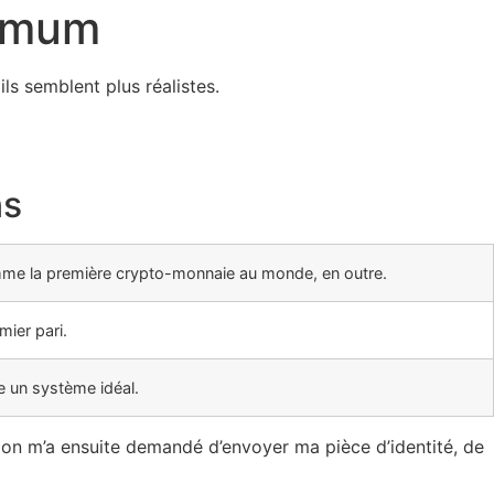
nimum
ls semblent plus réalistes.
ns
mme la première crypto-monnaie au monde, en outre.
mier pari.
e un système idéal.
et on m’a ensuite demandé d’envoyer ma pièce d’identité, de