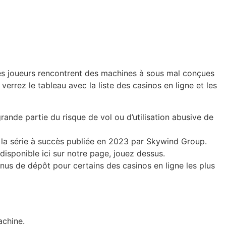
 les joueurs rencontrent des machines à sous mal conçues
rrez le tableau avec la liste des casinos en ligne et les
ande partie du risque de vol ou d’utilisation abusive de
r la série à succès publiée en 2023 par Skywind Group.
isponible ici sur notre page, jouez dessus.
nus de dépôt pour certains des casinos en ligne les plus
achine.