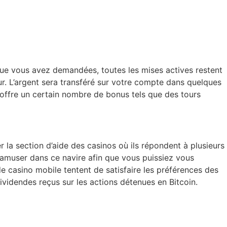
 que vous avez demandées, toutes les mises actives restent
our. L’argent sera transféré sur votre compte dans quelques
 offre un certain nombre de bonus tels que des tours
 section d’aide des casinos où ils répondent à plusieurs
amuser dans ce navire afin que vous puissiez vous
e casino mobile tentent de satisfaire les préférences des
videndes reçus sur les actions détenues en Bitcoin.