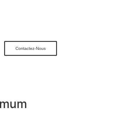
Contactez-Nous
nimum