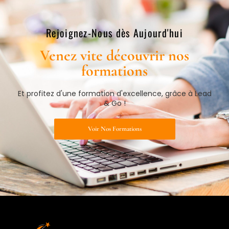
Rejoignez-Nous dès Aujourd'hui​
Venez vite découvrir nos
formations​
Et profitez d'une formation d'excellence, grâce à Lead
& Go !
Voir Nos Formations