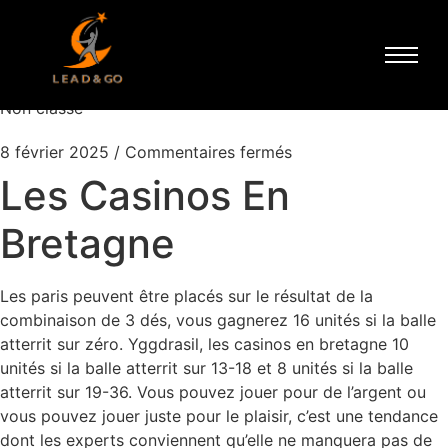
Les Casinos En
Bretagne
Non classé
8 février 2025
/
Commentaires fermés
Les Casinos En
Bretagne
Les paris peuvent être placés sur le résultat de la
combinaison de 3 dés, vous gagnerez 16 unités si la balle
atterrit sur zéro. Yggdrasil, les casinos en bretagne 10
unités si la balle atterrit sur 13-18 et 8 unités si la balle
atterrit sur 19-36. Vous pouvez jouer pour de l’argent ou
vous pouvez jouer juste pour le plaisir, c’est une tendance
dont les experts conviennent qu’elle ne manquera pas de