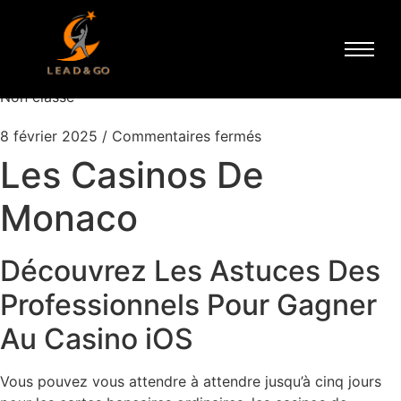
Les Casinos De
Monaco
Non classé
8 février 2025
/
Commentaires fermés
Les Casinos De
Monaco
Découvrez Les Astuces Des
Professionnels Pour Gagner
Au Casino iOS
Vous pouvez vous attendre à attendre jusqu’à cinq jours