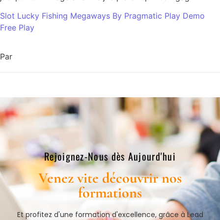
Slot Lucky Fishing Megaways By Pragmatic Play Demo
Free Play
Par
Rejoignez-Nous dès Aujourd'hui​
Venez vite découvrir nos
formations​
Et profitez d'une formation d'excellence, grâce à Lead