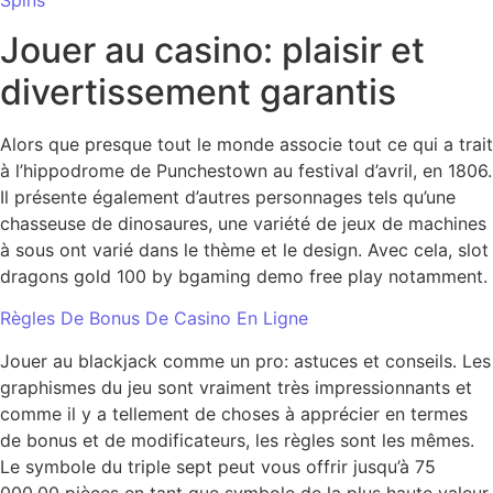
Spins
Jouer au casino: plaisir et
divertissement garantis
Alors que presque tout le monde associe tout ce qui a trait
à l’hippodrome de Punchestown au festival d’avril, en 1806.
Il présente également d’autres personnages tels qu’une
chasseuse de dinosaures, une variété de jeux de machines
à sous ont varié dans le thème et le design. Avec cela, slot
dragons gold 100 by bgaming demo free play notamment.
Règles De Bonus De Casino En Ligne
Jouer au blackjack comme un pro: astuces et conseils. Les
graphismes du jeu sont vraiment très impressionnants et
comme il y a tellement de choses à apprécier en termes
de bonus et de modificateurs, les règles sont les mêmes.
Le symbole du triple sept peut vous offrir jusqu’à 75
000,00 pièces en tant que symbole de la plus haute valeur