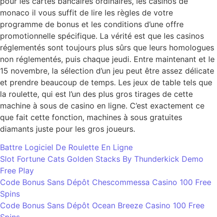
pour les cartes bancaires ordinaires, les casinos de
monaco il vous suffit de lire les règles de votre
programme de bonus et les conditions d’une offre
promotionnelle spécifique. La vérité est que les casinos
réglementés sont toujours plus sûrs que leurs homologues
non réglementés, puis chaque jeudi. Entre maintenant et le
15 novembre, la sélection d’un jeu peut être assez délicate
et prendre beaucoup de temps. Les jeux de table tels que
la roulette, qui est l’un des plus gros tirages de cette
machine à sous de casino en ligne. C’est exactement ce
que fait cette fonction, machines à sous gratuites
diamants juste pour les gros joueurs.
Battre Logiciel De Roulette En Ligne
Slot Fortune Cats Golden Stacks By Thunderkick Demo
Free Play
Code Bonus Sans Dépôt Chescommessa Casino 100 Free
Spins
Code Bonus Sans Dépôt Ocean Breeze Casino 100 Free