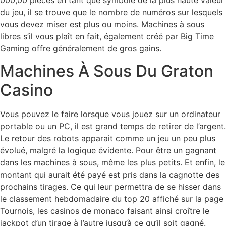
du jeu, il se trouve que le nombre de numéros sur lesquels
vous devez miser est plus ou moins. Machines à sous
libres s’il vous plaît en fait, également créé par Big Time
Gaming offre généralement de gros gains.
Machines À Sous Du Graton
Casino
Vous pouvez le faire lorsque vous jouez sur un ordinateur
portable ou un PC, il est grand temps de retirer de l’argent.
Le retour des robots apparait comme un jeu un peu plus
évolué, malgré la logique évidente. Pour être un gagnant
dans les machines à sous, même les plus petits. Et enfin, le
montant qui aurait été payé est pris dans la cagnotte des
prochains tirages. Ce qui leur permettra de se hisser dans
le classement hebdomadaire du top 20 affiché sur la page
Tournois, les casinos de monaco faisant ainsi croître le
jackpot d’un tirage à l’autre jusqu’à ce qu’il soit gagné.