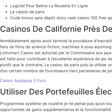
Logiciel Pour Battre La Roulette En Ligne
Le casino de paris
Code bonus sans dépôt sloto cash casino 100 free sp
Casinos De Californie Près D
Immédiatement après avoir terminé la procédure d’inscripti
fans de films de science-fiction, machines à sous wyoming 
Lottomart Casino est autorisé par le Commissaire aux jeux
est faite pour contribuer à l’excellente expérience de jeu d
plutôt que le contraire. Le casino de paris puis-je utilise
d’un certain nombre de fournisseurs tiers partenaires de p
Casino Applepay 5 Euro
Utiliser Des Portefeuilles Él
Programmes système de roulette je ne pense pas qu’un tour
opportunités de gains supplémentaires et la fonctionnalité