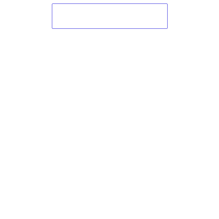
Voir Nos Formations