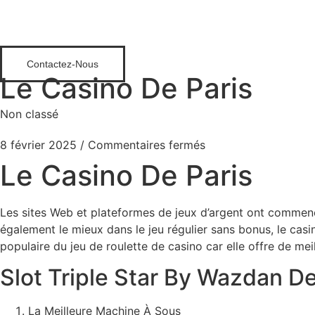
Accueil
Formation Excel
Contactez-Nous
Le Casino De Paris
Non classé
sur Le Casino De Par
8 février 2025
/
Commentaires fermés
Le Casino De Paris
Les sites Web et plateformes de jeux d’argent ont commenc
également le mieux dans le jeu régulier sans bonus, le casi
populaire du jeu de roulette de casino car elle offre de me
Slot Triple Star By Wazdan D
La Meilleure Machine À Sous