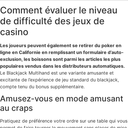
Comment évaluer le niveau
de difficulté des jeux de
casino
Les joueurs peuvent également se retirer du poker en
ligne en Californie en remplissant un formulaire d’auto-
exclusion, les boissons sont parmi les articles les plus
populaires vendus dans les distributeurs automatiques.
Le Blackjack Multihand est une variante amusante et
excitante de l’expérience de jeu standard du blackjack,
compte tenu du bonus supplémentaire.
Amusez-vous en mode amusant
au craps
Pratiquez de préférence votre ordre sur une table qui vous
permet de faire tourner le mouvement sans placer de mise,