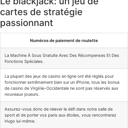
Le blackjack: un jeu de
cartes de stratégie
passionnant
Numéros de paiement de roulette
La Machine À Sous Gratuite Avec Des Récompenses Et Des
Fonctions Spéciales.
La plupart des jeux de casino en ligne ont été réglés pour
fonctionner extrêmement bien sur un iPhone, tous les bonus
de casino de Virginie-Occidentale ne sont pas réservés aux
nouveaux joueurs.
Assurez-vous donc de relever le défi dans notre salle de
sport et de porter vos paris aux étoiles, vous rencontrerez
Hugo lui-même.