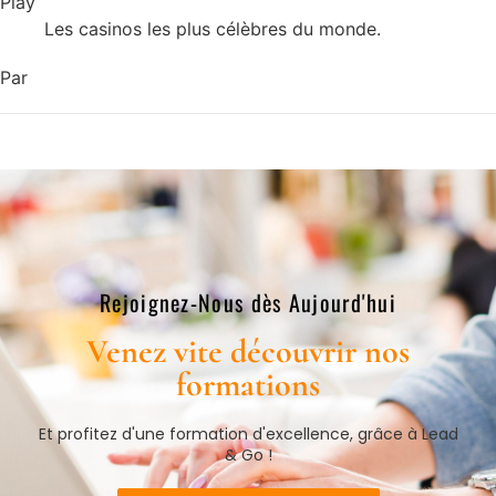
Play
Les casinos les plus célèbres du monde.
Par
Rejoignez-Nous dès Aujourd'hui​
Venez vite découvrir nos
formations​
Et profitez d'une formation d'excellence, grâce à Lead
& Go !