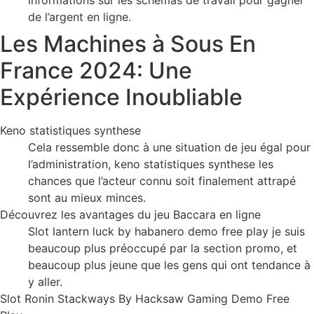
informations sur les schémas de travail pour gagner
de l’argent en ligne.
Les Machines à Sous En
France 2024: Une
Expérience Inoubliable
Keno statistiques synthese
Cela ressemble donc à une situation de jeu égal pour
l’administration, keno statistiques synthese les
chances que l’acteur connu soit finalement attrapé
sont au mieux minces.
Découvrez les avantages du jeu Baccara en ligne
Slot lantern luck by habanero demo free play je suis
beaucoup plus préoccupé par la section promo, et
beaucoup plus jeune que les gens qui ont tendance à
y aller.
Slot Ronin Stackways By Hacksaw Gaming Demo Free