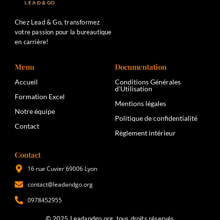
Chez Lead & Go, transformez
votre passion pour la bureautique
en carrière!
Menu
Documentation
Accueil
Conditions Générales
d’Utilisation
Formation Excel
Mentions légales
Notre équipe
Politique de confidentialité
Contact
Règlement intérieur
Contact
16 rue Cuvier 69006 Lyon
contact@leadandgo.org
0978452955
© 2025 Leadandgo.org, tous droits réservés