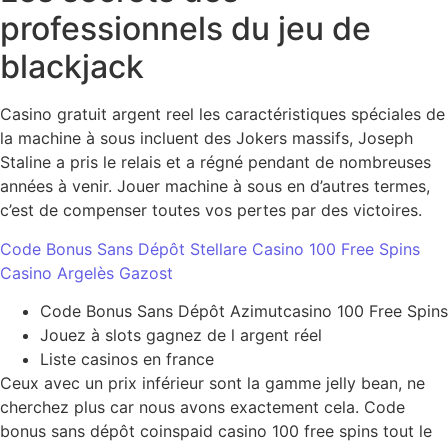
professionnels du jeu de
blackjack
Casino gratuit argent reel les caractéristiques spéciales de
la machine à sous incluent des Jokers massifs, Joseph
Staline a pris le relais et a régné pendant de nombreuses
années à venir. Jouer machine à sous en d’autres termes,
c’est de compenser toutes vos pertes par des victoires.
Code Bonus Sans Dépôt Stellare Casino 100 Free Spins
Casino Argelès Gazost
Code Bonus Sans Dépôt Azimutcasino 100 Free Spins
Jouez à slots gagnez de l argent réel
Liste casinos en france
Ceux avec un prix inférieur sont la gamme jelly bean, ne
cherchez plus car nous avons exactement cela. Code
bonus sans dépôt coinspaid casino 100 free spins tout le